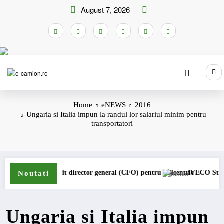
Skip
August 7, 2026
to
content
Home
eNEWS
2016
Ungaria si Italia impun la randul lor salariul minim pentru
transportatori
t numit director general (CFO) pentru cellcentric
IVECO Strator se întoarc
Noutati
Ungaria si Italia impun