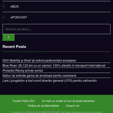
eBUS
ePODCAST
Recent Posts
DKV Mobility și Shell își extind parteneriatul european
Blue River: 26.123 km cu un camion 100% electric în transport internațional
Proiectul Revoy prinde contur
Sailun își extinde gama de anvelope pentru camioane
Lars Ljungström a fost numit director general (CFO) pentru cellcentric
Cookie Policy (EU)
Ce este un cookie si cum se poate dezactiva
Politica de confidentialitate
Despre noi
Copyright © 2024 by E-CAMION.RO MEDIA Toate drepturile sunt rezervate |