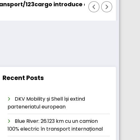
rgo introduce o nouă funcționalitate
Daimler Truck recheamă 
Recent Posts
DKV Mobility și Shell își extind
parteneriatul european
Blue River: 26.123 km cu un camion
100% electric în transport internațional