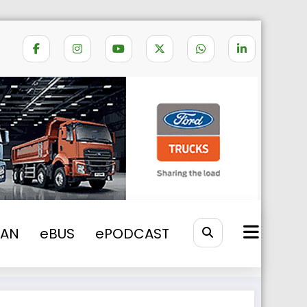
Home
Trimite stire
VAN
eBUS
ePODCAST