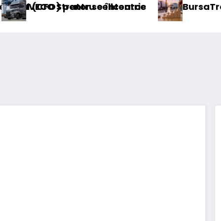
pentru cellcentric
trator se întoarce
BursaTransport/123ca