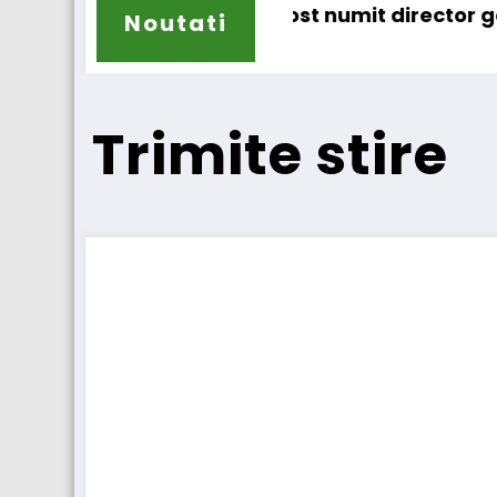
oane
Ljungström a fost numit director general (CFO) 
IVECO S
Noutati
Trimite stire