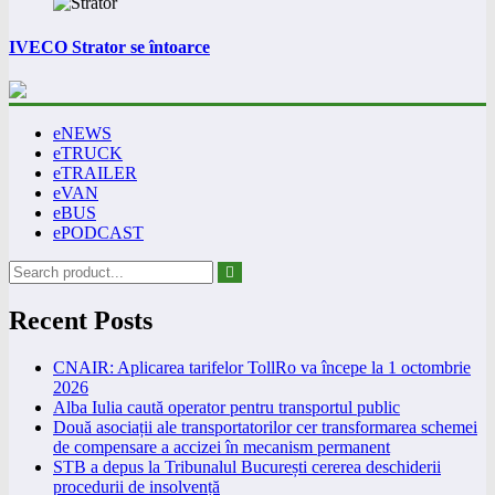
IVECO Strator se întoarce
eNEWS
eTRUCK
eTRAILER
eVAN
eBUS
ePODCAST
Recent Posts
CNAIR: Aplicarea tarifelor TollRo va începe la 1 octombrie
2026
Alba Iulia caută operator pentru transportul public
Două asociații ale transportatorilor cer transformarea schemei
de compensare a accizei în mecanism permanent
STB a depus la Tribunalul București cererea deschiderii
procedurii de insolvență