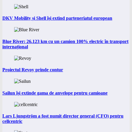
DKV Mobility și Shell își extind parteneriatul european
Blue River: 26.123 km cu un camion 100% electric în transport
internațional
Proiectul Revoy prinde contur
Sailun își extinde gama de anvelope pentru camioane
Lars Ljungström a fost numit director general (CFO) pentru
cellcentric