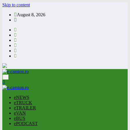
Skip to content
August 8, 2026
eNEWS
eTRUCK
eTRAILER
eVAN
eBUS
ePODCAST