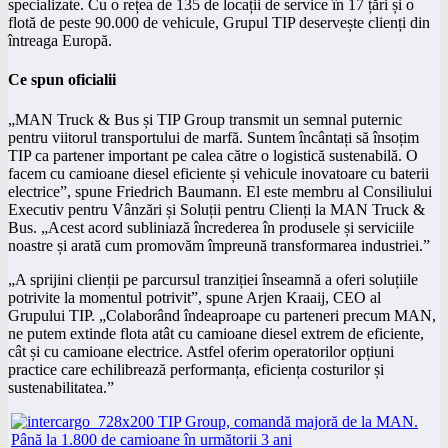
specializate. Cu o rețea de 135 de locații de service în 17 țări și o
flotă de peste 90.000 de vehicule, Grupul TIP deservește clienți din
întreaga Europă.
Ce spun oficialii
„MAN Truck & Bus și TIP Group transmit un semnal puternic
pentru viitorul transportului de marfă. Suntem încântați să însoțim
TIP ca partener important pe calea către o logistică sustenabilă. O
facem cu camioane diesel eficiente și vehicule inovatoare cu baterii
electrice”, spune Friedrich Baumann. El este membru al Consiliului
Executiv pentru Vânzări și Soluții pentru Clienți la MAN Truck &
Bus. „Acest acord subliniază încrederea în produsele și serviciile
noastre și arată cum promovăm împreună transformarea industriei.”
„A sprijini clienții pe parcursul tranziției înseamnă a oferi soluțiile
potrivite la momentul potrivit”, spune Arjen Kraaij, CEO al
Grupului TIP. „Colaborând îndeaproape cu parteneri precum MAN,
ne putem extinde flota atât cu camioane diesel extrem de eficiente,
cât și cu camioane electrice. Astfel oferim operatorilor opțiuni
practice care echilibrează performanța, eficiența costurilor și
sustenabilitatea.”