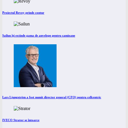
Proiectul Revoy prinde contur
Sailun își extinde gama de anvelope pentru camioane
Lars Ljungström a fost numit director general (CFO) pentru cellcentric
IVECO Strator se întoarce