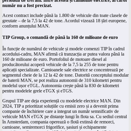
perioadă de trei ani. Între acestea și camioane electrice, al căror
număr nu a fost precizat.
Acest contract include până la 1.800 de vehicule din toate clasele de
greutate – de la 7,5 la 42 de tone. Acordul vizează 18 țări europene,
conform anunțului MAN.
TIP Group, o comandă de până la 160 de milioane de euro
În funcție de numărul de vehicule și modele comenzi TIP în cadrul
acordului-cadru, MAN afirmă că tranzacția ar putea valora până la
160 de milioane de euro. Portofoliul de motoare diesel al
producătorului acoperă vehicule de la 7,5 la 255 de tone pentru
aplicații specializate. Camioanele sale electrice se concentrează pe
segmentul cheie de la 12 la 42 de tone. Datorită conceptului modular
de baterii MAN, se pot realiza autonomii de 310 kilometri pentru
modelul ușor eTGL. Autonomia crește până la 830 de kilometri
pentru modelele grele eTGX și eTGS.
Grupul TIP are deja experiență cu modelele electrice MAN. Din
2024, TIP a prioritizat soluțiile cu emisii zero și a devenit prima
companie de închiriere care a integrat un număr semnificativ de
vehicule MAN eTGX pe distanțe lungi în flota sa. Cu sediul central
în Amsterdam, compania operează o flotă extinsă de remorci,
camioane, semiremorci frigorifice, șasiuri și echipamente