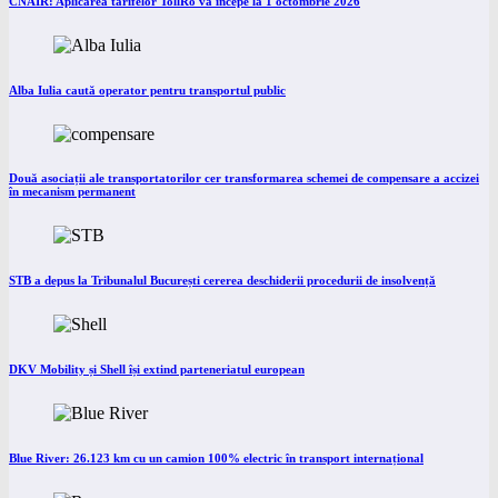
CNAIR: Aplicarea tarifelor TollRo va începe la 1 octombrie 2026
Alba Iulia caută operator pentru transportul public
Două asociații ale transportatorilor cer transformarea schemei de compensare a accizei
în mecanism permanent
STB a depus la Tribunalul București cererea deschiderii procedurii de insolvență
DKV Mobility și Shell își extind parteneriatul european
Blue River: 26.123 km cu un camion 100% electric în transport internațional