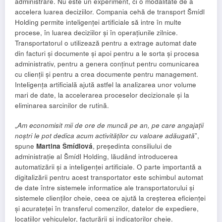
administrare. Nu este un experiment, ci o modalitate de a
accelera luarea deciziilor. Compania cehă de transport Šmídl
Holding permite inteligenței artificiale să intre în multe
procese, în luarea deciziilor și în operațiunile zilnice.
Transportatorul o utilizează pentru a extrage automat date
din facturi și documente și apoi pentru a le sorta și procesa
administrativ, pentru a genera conținut pentru comunicarea
cu clienții și pentru a crea documente pentru management.
Inteligența artificială ajută astfel la analizarea unor volume
mari de date, la accelerarea proceselor decizionale și la
eliminarea sarcinilor de rutină.
„
Am economisit mii de ore de muncă pe an, pe care angajații
noștri le pot dedica acum activităților cu valoare adăugată
”,
spune
Martina Šmídlová
, președinta consiliului de
administrație al Šmídl Holding, lăudând introducerea
automatizării și a inteligenței artificiale. O parte importantă a
digitalizării pentru acest transportator este schimbul automat
de date între sistemele informatice ale transportatorului și
sistemele clienților cheie, ceea ce ajută la creșterea eficienței
și acurateței în transferul comenzilor, datelor de expediere,
locațiilor vehiculelor, facturării și indicatorilor cheie.