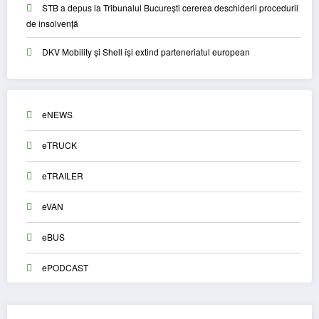
STB a depus la Tribunalul București cererea deschiderii procedurii
de insolvență
DKV Mobility și Shell își extind parteneriatul european
eNEWS
eTRUCK
eTRAILER
eVAN
eBUS
ePODCAST