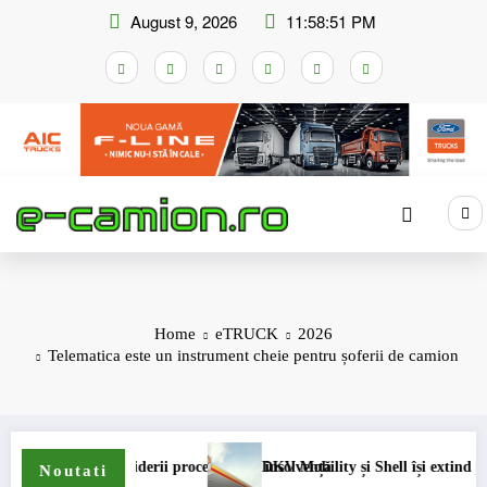
Skip
August 9, 2026
11:58:52 PM
to
content
Home
eTRUCK
2026
Telematica este un instrument cheie pentru șoferii de camion
i procedurii de insolvență
DKV Mobility și Shell își extind parteneriatul european
Noutati