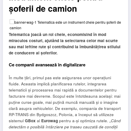
șoferii de camion
Telematica joacă un rol cheie, economisind în mod
miraculos costuri, ajutând la selectarea celor mai scurte
sau mai ieftine rute și contribuind la îmbunătățirea stilului
de conducere al șoferilor.
Ce companii avansează în digitalizare
În multe țări, primul pas este asigurarea unor operațiuni
fluide. Aceasta implică planificarea rutelor, integrarea
telematicii și procesarea mai rapidă a documentelor pentru
facturare mai devreme. Scopul este întotdeauna același: mai
puține curse goale, mai puțină muncă manuală și o imagine
clară asupra vehiculelor. De exemplu, compania de transport
RP-TRANS din Bydgoszcz, Polonia, a început să utilizeze
sistemul
GBox
al
Eurowag
pentru a-și optimiza rutele. „
Când
detectăm o posibilă întârziere pe traseu cauzată de condiții