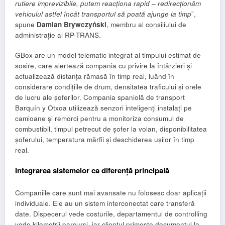
rutiere imprevizibile, putem reacționa rapid – redirecționăm
vehiculul astfel încât transportul să poată ajunge la timp
”,
spune
Damian Brywczyński
, membru al consiliului de
administrație al RP-TRANS.
GBox are un model telematic integrat al timpului estimat de
sosire, care alertează compania cu privire la întârzieri și
actualizează distanța rămasă în timp real, luând în
considerare condițiile de drum, densitatea traficului și orele
de lucru ale șoferilor. Compania spaniolă de transport
Barquín y Otxoa utilizează senzori inteligenți instalați pe
camioane și remorci pentru a monitoriza consumul de
combustibil, timpul petrecut de șofer la volan, disponibilitatea
șoferului, temperatura mărfii și deschiderea ușilor în timp
real.
Integrarea sistemelor ca diferență principală
Companiile care sunt mai avansate nu folosesc doar aplicații
individuale. Ele au un sistem interconectat care transferă
date. Dispecerul vede costurile, departamentul de controlling
vede kilometrii parcurși, iar clientul primește documentul la