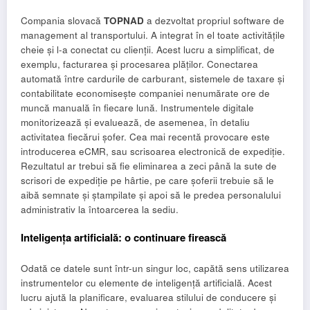
Compania slovacă
TOPNAD
a dezvoltat propriul software de
management al transportului. A integrat în el toate activitățile
cheie și l-a conectat cu clienții. Acest lucru a simplificat, de
exemplu, facturarea și procesarea plăților. Conectarea
automată între cardurile de carburant, sistemele de taxare și
contabilitate economisește companiei nenumărate ore de
muncă manuală în fiecare lună. Instrumentele digitale
monitorizează și evaluează, de asemenea, în detaliu
activitatea fiecărui șofer. Cea mai recentă provocare este
introducerea eCMR, sau scrisoarea electronică de expediție.
Rezultatul ar trebui să fie eliminarea a zeci până la sute de
scrisori de expediție pe hârtie, pe care șoferii trebuie să le
aibă semnate și ștampilate și apoi să le predea personalului
administrativ la întoarcerea la sediu.
Inteligența artificială: o continuare firească
Odată ce datele sunt într-un singur loc, capătă sens utilizarea
instrumentelor cu elemente de inteligență artificială. Acest
lucru ajută la planificare, evaluarea stilului de conducere și