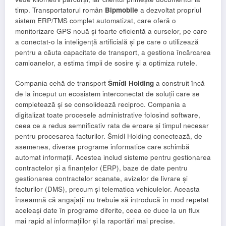
timp. Transportatorul român
Bipmobile
a dezvoltat propriul
sistem ERP/TMS complet automatizat, care oferă o
monitorizare GPS nouă și foarte eficientă a curselor, pe care
a conectat-o la inteligență artificială și pe care o utilizează
pentru a căuta capacitate de transport, a gestiona încărcarea
camioanelor, a estima timpii de sosire și a optimiza rutele.
Compania cehă de transport
Šmídl Holding
a construit încă
de la început un ecosistem interconectat de soluții care se
completează și se consolidează reciproc. Compania a
digitalizat toate procesele administrative folosind software,
ceea ce a redus semnificativ rata de eroare și timpul necesar
pentru procesarea facturilor. Šmídl Holding conectează, de
asemenea, diverse programe informatice care schimbă
automat informații. Acestea includ sisteme pentru gestionarea
contractelor și a finanțelor (ERP), baze de date pentru
gestionarea contractelor scanate, avizelor de livrare și
facturilor (DMS), precum și telematica vehiculelor. Aceasta
înseamnă că angajații nu trebuie să introducă în mod repetat
aceleași date în programe diferite, ceea ce duce la un flux
mai rapid al informațiilor și la raportări mai precise.