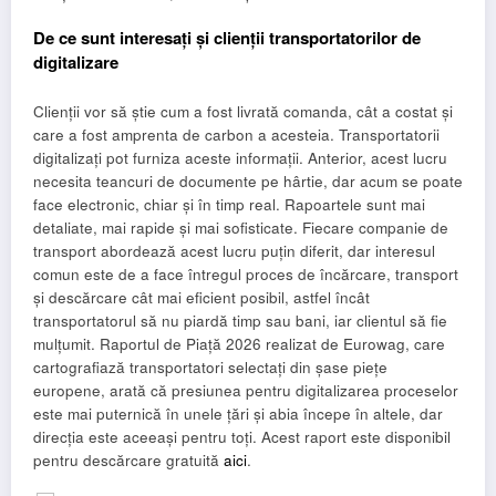
De ce sunt interesați și clienții transportatorilor de
digitalizare
Clienții vor să știe cum a fost livrată comanda, cât a costat și
care a fost amprenta de carbon a acesteia. Transportatorii
digitalizați pot furniza aceste informații. Anterior, acest lucru
necesita teancuri de documente pe hârtie, dar acum se poate
face electronic, chiar și în timp real. Rapoartele sunt mai
detaliate, mai rapide și mai sofisticate. Fiecare companie de
transport abordează acest lucru puțin diferit, dar interesul
comun este de a face întregul proces de încărcare, transport
și descărcare cât mai eficient posibil, astfel încât
transportatorul să nu piardă timp sau bani, iar clientul să fie
mulțumit. Raportul de Piață 2026 realizat de Eurowag, care
cartografiază transportatori selectați din șase piețe
europene, arată că presiunea pentru digitalizarea proceselor
este mai puternică în unele țări și abia începe în altele, dar
direcția este aceeași pentru toți. Acest raport este disponibil
pentru descărcare gratuită
aici
.