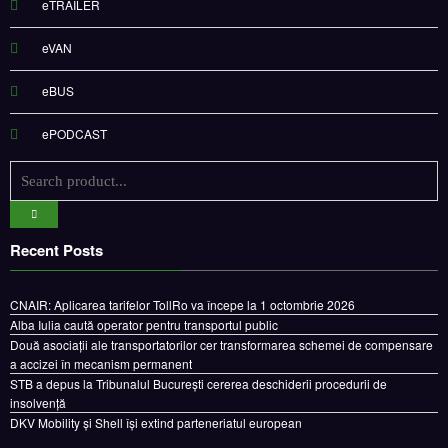
eVAN
eBUS
ePODCAST
Recent Posts
CNAIR: Aplicarea tarifelor TollRo va începe la 1 octombrie 2026
Alba Iulia caută operator pentru transportul public
Două asociații ale transportatorilor cer transformarea schemei de compensare
a accizei în mecanism permanent
STB a depus la Tribunalul București cererea deschiderii procedurii de
insolvență
DKV Mobility și Shell își extind parteneriatul european