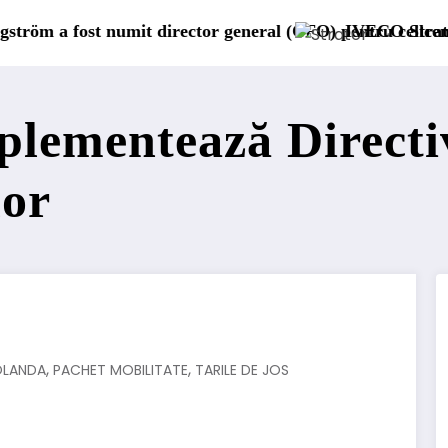
al (CFO) pentru cellcentric
IVECO Strator se întoarce
BursaTrans
mplementează Directi
lor
,
,
OLANDA
PACHET MOBILITATE
TARILE DE JOS