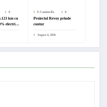
0
E-Camion.ro
0
6.123 km cu
Proiectul Revoy prinde
% electric
contur
nternațional
August 4, 2026