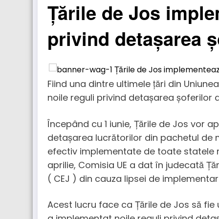
Țările de Jos impl
privind detașarea ș
Fiind una dintre ultimele țări din Uniun
noile reguli privind detașarea șoferilor 
Începând cu 1 iunie, Țările de Jos vor apl
detașarea lucrătorilor din pachetul de mob
efectiv implementate de toate statele
aprilie, Comisia UE a dat în judecată Țăr
( CEJ ) din cauza lipsei de implementar
Acest lucru face ca Țările de Jos să fie 
a implementat noile reguli privind detaș