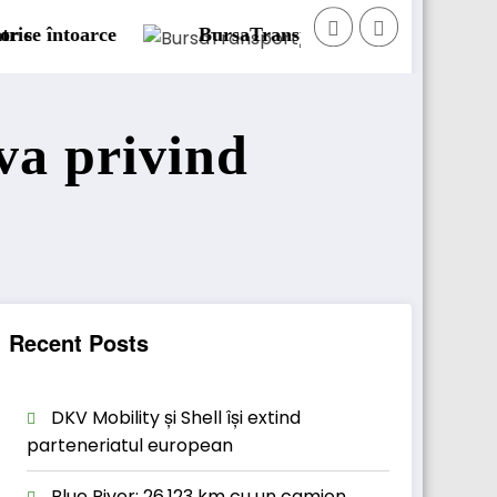
port/123cargo introduce o nouă funcționalitate
Daimler Truck
va privind
Recent Posts
DKV Mobility și Shell își extind
parteneriatul european
Blue River: 26.123 km cu un camion