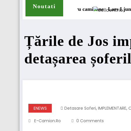
Noutati
tru camioane
Lars Ljungström a fost numit director gener
Țările de Jos i
detașarea șoferi
,
,
ENEWS
Detasare Soferi
IMPLEMENTARE
E-Camion.ro
0 Comments