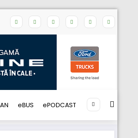
 Directiva privind detașarea șoferilor
VAN
eBUS
ePODCAST