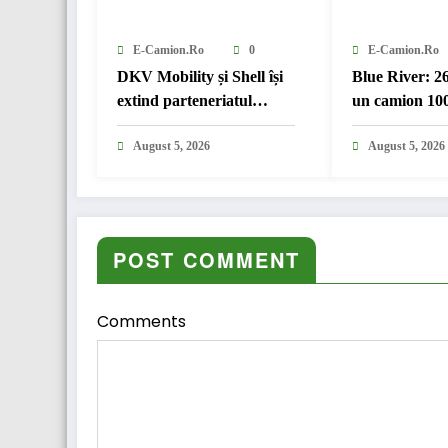
E-Camion.ro
0
E-Camion.ro
DKV Mobility și Shell își
Blue River: 2
extind parteneriatul
un camion 100
european
în transport i
August 5, 2026
August 5, 2026
POST COMMENT
Comments