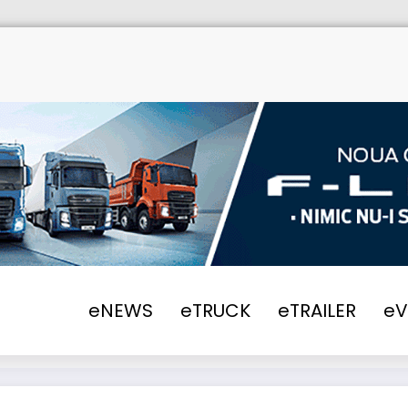
eNEWS
2023
Țările de Jos implementează
eNEWS
eTRUCK
eTRAILER
e