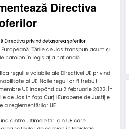
ementează Directiva
oferilor
ea Europeană, Țările de Jos transpun acum și
de camion în legislația națională.
ica regulile valabile ale Directivei UE privind
ilitate al UE. Noile reguli ar fi trebuit
 membre UE începând cu 2 februarie 2022. În
ile de Jos în fața Curții Europene de Justiție
e a reglementărilor UE .
una dintre ultimele țări din UE care
area șoferilor de camion în legislația