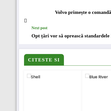
Volvo primește o comandă 
Next post
Opt țări vor să oprească standardel
CITESTE SI