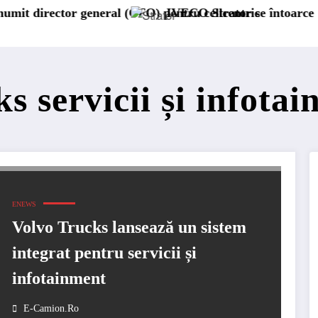
ctor general (CFO) pentru cellcentric
IVECO Strator se întoarce
B
s servicii și infota
ENEWS
Volvo Trucks lansează un sistem
integrat pentru servicii și
infotainment
E-Camion.ro