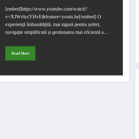
[embed]https://www.youtube.com/watch?
v=XJWvlsxYHvE&feature=youtu.be[/embed] O
experiență îmbunătățită, mai sigură pentru șoferi,
navigație simplificată și gestionarea mai eficientă a…
Read More