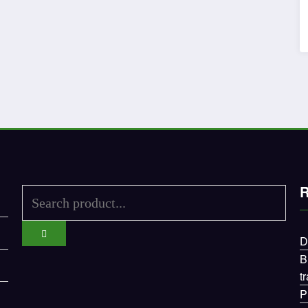
R
D
B
t
P