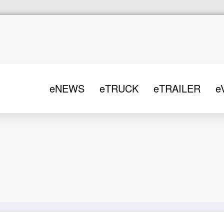
eNEWS
eTRUCK
eTRAILER
e