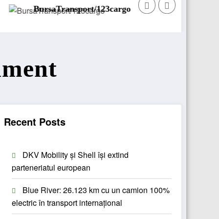
ursaTransport/123cargo introduce o nouă funcționalitate
Daim
inment
Recent Posts
DKV Mobility și Shell își extind
parteneriatul european
Blue River: 26.123 km cu un camion 100%
electric în transport internațional