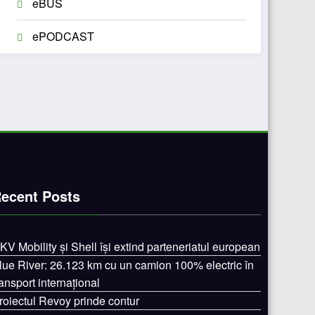
eBUS
ePODCAST
ecent Posts
KV Mobility și Shell își extind parteneriatul european
lue River: 26.123 km cu un camion 100% electric în
ransport internațional
roiectul Revoy prinde contur