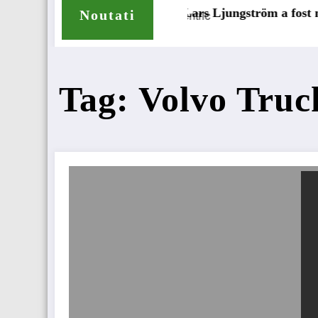
elope pentru camioane
Lars Ljungström a fost numit dire
Noutati
Tag: Volvo Truck