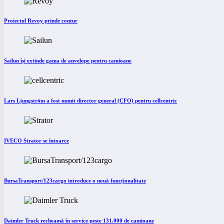
Proiectul Revoy prinde contur
Sailun își extinde gama de anvelope pentru camioane
Lars Ljungström a fost numit director general (CFO) pentru cellcentric
IVECO Strator se întoarce
BursaTransport/123cargo introduce o nouă funcționalitate
Daimler Truck recheamă în service peste 131.000 de camioane