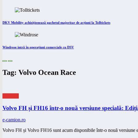
DKV Mobility achiziționează pachetul majoritar de acțiuni la Tolltickets
Windrose intră în operațiuni comerciale cu DSV
Tag: Volvo Ocean Race
eNEWS
Volvo FH și FH16 într-o nouă versiune specială: Edi
e-camion.ro
Volvo FH și Volvo FH16 sunt acum disponibile într-o nouă versiune e