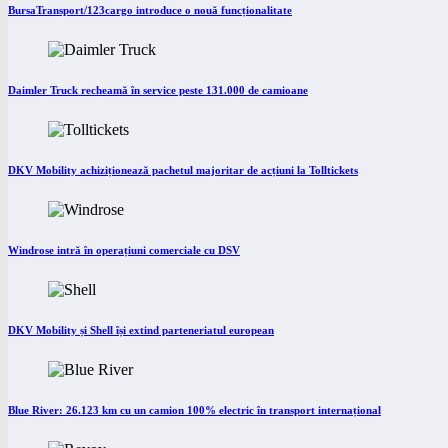
BursaTransport/123cargo introduce o nouă funcționalitate
Daimler Truck recheamă în service peste 131.000 de camioane
DKV Mobility achiziționează pachetul majoritar de acțiuni la Tolltickets
Windrose intră în operațiuni comerciale cu DSV
DKV Mobility și Shell își extind parteneriatul european
Blue River: 26.123 km cu un camion 100% electric în transport internațional