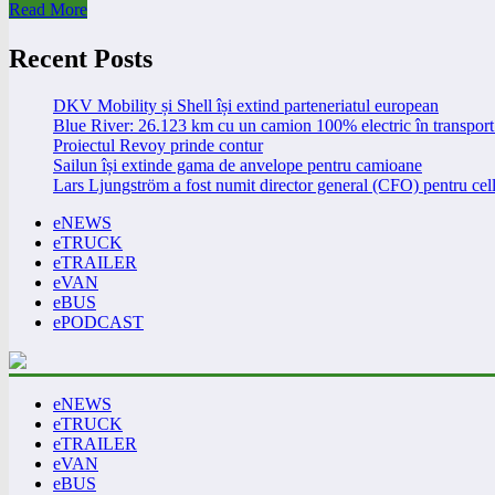
Read More
Recent Posts
DKV Mobility și Shell își extind parteneriatul european
Blue River: 26.123 km cu un camion 100% electric în transport 
Proiectul Revoy prinde contur
Sailun își extinde gama de anvelope pentru camioane
Lars Ljungström a fost numit director general (CFO) pentru cell
eNEWS
eTRUCK
eTRAILER
eVAN
eBUS
ePODCAST
eNEWS
eTRUCK
eTRAILER
eVAN
eBUS