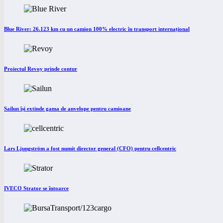
Blue River: 26.123 km cu un camion 100% electric în transport internațional
Proiectul Revoy prinde contur
Sailun își extinde gama de anvelope pentru camioane
Lars Ljungström a fost numit director general (CFO) pentru cellcentric
IVECO Strator se întoarce