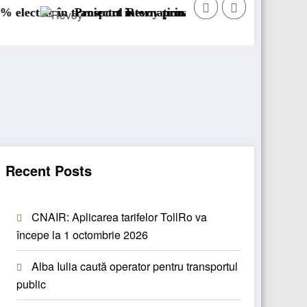
sport internațional
oiectul Revoy prinde contur
Sailun își extinde g
Recent Posts
CNAIR: Aplicarea tarifelor TollRo va
începe la 1 octombrie 2026
Alba Iulia caută operator pentru transportul
public