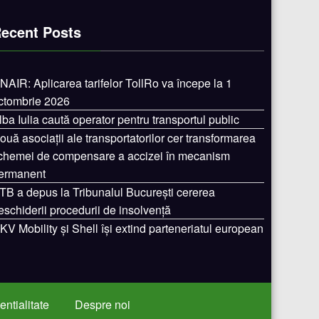
ecent Posts
NAIR: Aplicarea tarifelor TollRo va începe la 1
ctombrie 2026
lba Iulia caută operator pentru transportul public
ouă asociații ale transportatorilor cer transformarea
chemei de compensare a accizei în mecanism
ermanent
TB a depus la Tribunalul București cererea
eschiderii procedurii de insolvență
KV Mobility și Shell își extind parteneriatul european
entialitate
Despre noi