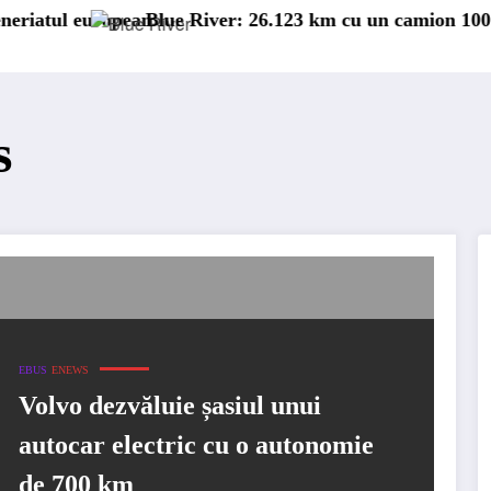
n
Blue River: 26.123 km cu un camion 100% electric în tran
Pr
s
EBUS
ENEWS
Volvo dezvăluie șasiul unui
autocar electric cu o autonomie
de 700 km