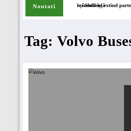
manent
erii procedurii de insolvență
DKV Mobility și Shell își extind parteneriatul europea
Noutati
Tag: Volvo Buse