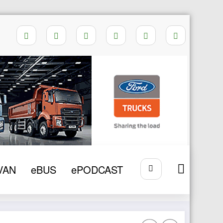
Home
Volvo Buses
VAN
eBUS
ePODCAST