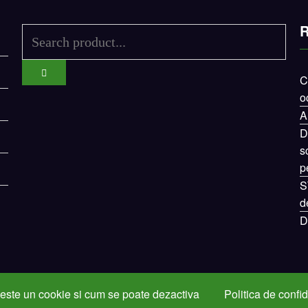
R
C
o
A
D
s
p
S
d
D
este un cookie si cum se poate dezactiva
Politica de confid