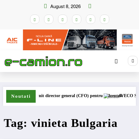
Skip
August 8, 2026
to
content
Home
vinieta Bulgaria
öm a fost numit director general (CFO) pentru cellcentric
IVECO Strator se
Noutati
Tag: vinieta Bulgaria