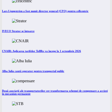
Lars Ljungström a fost numit director general (CFO) pentru cellcentric
IVECO Strator se întoarce
CNAIR: Aplicarea tarifelor TollRo va începe la 1 octombrie 2026
Alba Iulia caută operator pentru transportul public
Două asociații ale transportatorilor cer transformarea schemei de compensare a accizei
în mecanism permanent