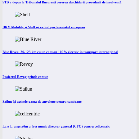
STB a depus la Tribunalul București cererea deschiderii procedurii de insolvență
DKV Mobility și Shell își extind parteneriatul european
Blue River: 26.123 km cu un camion 100% electric în transport internațional
Proiectul Revoy prinde contur
Sailun își extinde gama de anvelope pentru camioane
Lars Ljungström a fost numit director general (CFO) pentru cellcentric