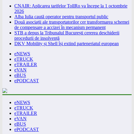
CNAIR: Aplicarea tarifelor TollRo va începe la 1 octombrie
2026
Alba Iulia caută operator pentru transportul public
Două asociații ale transportatorilor cer transformarea schemei
de compensare a accizei în mecanism permanent
STB a depus la Tribunalul București cererea deschiderii
procedurii de insolvență
DKV Mobility și Shell își extind parteneriatul european
eNEWS
eTRUCK
eTRAILER
eVAN
eBUS
ePODCAST
eNEWS
eTRUCK
eTRAILER
eVAN
eBUS
ePODCAST