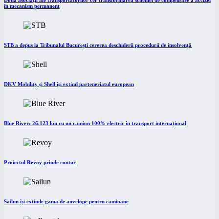
Două asociații ale transportatorilor cer transformarea schemei de compensare a accizei
în mecanism permanent
STB a depus la Tribunalul București cererea deschiderii procedurii de insolvență
DKV Mobility și Shell își extind parteneriatul european
Blue River: 26.123 km cu un camion 100% electric în transport internațional
Proiectul Revoy prinde contur
Sailun își extinde gama de anvelope pentru camioane