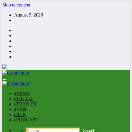
Skip to content
August 9, 2026
eNEWS
eTRUCK
eTRAILER
eVAN
eBUS
ePODCAST