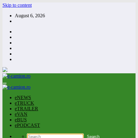
Skip to content
August 6, 2026
eNEWS
eTRUCK
eTRAILER
eVAN
eBUS
ePODCAST