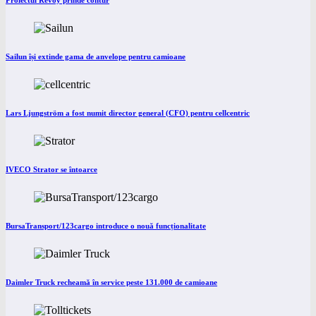
Proiectul Revoy prinde contur
Sailun își extinde gama de anvelope pentru camioane
Lars Ljungström a fost numit director general (CFO) pentru cellcentric
IVECO Strator se întoarce
BursaTransport/123cargo introduce o nouă funcționalitate
Daimler Truck recheamă în service peste 131.000 de camioane