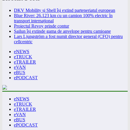
DKV Mobility și Shell își extind parteneriatul european
Blue River: 26.123 km cu un camion 100% electric în
transport internațional
Proiectul Revoy prinde contur
Sailun își extinde gama de anvelope pentru camioane
Lars Ljungström a fost numit director general (CFO) pentru
cellcentric
eNEWS
eTRUCK
eTRAILER
eVAN
eBUS
ePODCAST
eNEWS
eTRUCK
eTRAILER
eVAN
eBUS
ePODCAST