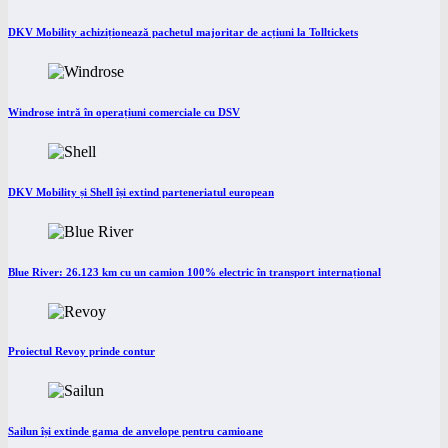
DKV Mobility achiziționează pachetul majoritar de acțiuni la Tolltickets
Windrose intră în operațiuni comerciale cu DSV
DKV Mobility și Shell își extind parteneriatul european
Blue River: 26.123 km cu un camion 100% electric în transport internațional
Proiectul Revoy prinde contur
Sailun își extinde gama de anvelope pentru camioane