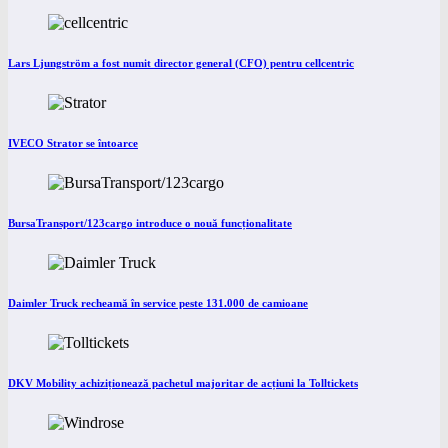
Lars Ljungström a fost numit director general (CFO) pentru cellcentric
IVECO Strator se întoarce
BursaTransport/123cargo introduce o nouă funcționalitate
Daimler Truck recheamă în service peste 131.000 de camioane
DKV Mobility achiziționează pachetul majoritar de acțiuni la Tolltickets