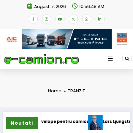
Skip
August 7, 2026
10:56:49 AM
to
content
Home
TRANZIT
 gama de anvelope pentru camioane
Lars Ljungström a fost
Noutati