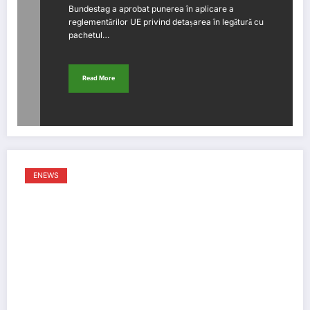
Bundestag a aprobat punerea în aplicare a
reglementărilor UE privind detașarea în legătură cu
pachetul…
Read More
ENEWS