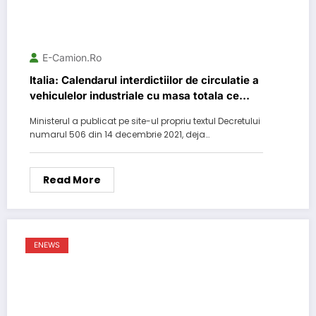
E-Camion.ro
Italia: Calendarul interdictiilor de circulatie a
vehiculelor industriale cu masa totala ce
depaseste 7,5 tone in zilele de sarbatori
Ministerul a publicat pe site-ul propriu textul Decretului
legale pentru tot anul 2022
numarul 506 din 14 decembrie 2021, deja…
Read More
ENEWS