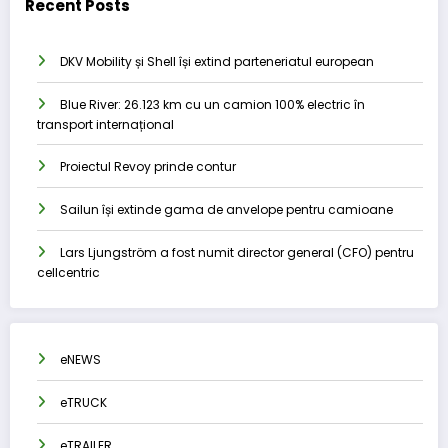
Recent Posts
DKV Mobility și Shell își extind parteneriatul european
Blue River: 26.123 km cu un camion 100% electric în
transport internațional
Proiectul Revoy prinde contur
Sailun își extinde gama de anvelope pentru camioane
Lars Ljungström a fost numit director general (CFO) pentru
cellcentric
eNEWS
eTRUCK
eTRAILER