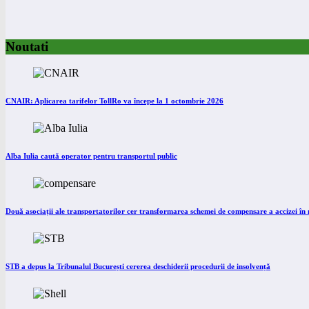
Noutati
CNAIR: Aplicarea tarifelor TollRo va începe la 1 octombrie 2026
Alba Iulia caută operator pentru transportul public
Două asociații ale transportatorilor cer transformarea schemei de compensare a accizei î
STB a depus la Tribunalul București cererea deschiderii procedurii de insolvență