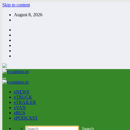
Skip to content
August 8, 2026
eNEWS
eTRUCK
eTRAILER
eVAN
eBUS
ePODCAST