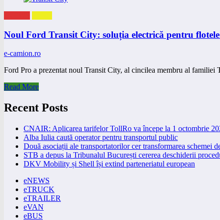
eNEWS
eVAN
Noul Ford Transit City: soluția electrică pentru flotel
e-camion.ro
Ford Pro a prezentat noul Transit City, al cincilea membru al familiei 
Read More
Recent Posts
CNAIR: Aplicarea tarifelor TollRo va începe la 1 octombrie 2
Alba Iulia caută operator pentru transportul public
Două asociații ale transportatorilor cer transformarea schemei
STB a depus la Tribunalul București cererea deschiderii procedu
DKV Mobility și Shell își extind parteneriatul european
eNEWS
eTRUCK
eTRAILER
eVAN
eBUS