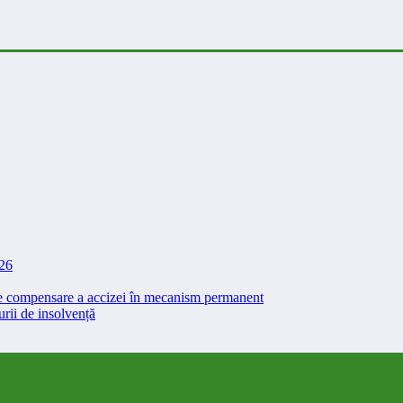
026
 de compensare a accizei în mecanism permanent
rii de insolvență