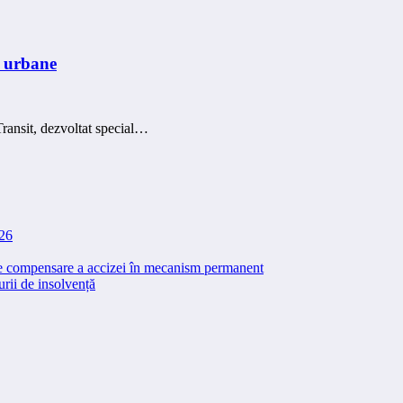
e urbane
Transit, dezvoltat special…
026
 de compensare a accizei în mecanism permanent
rii de insolvență