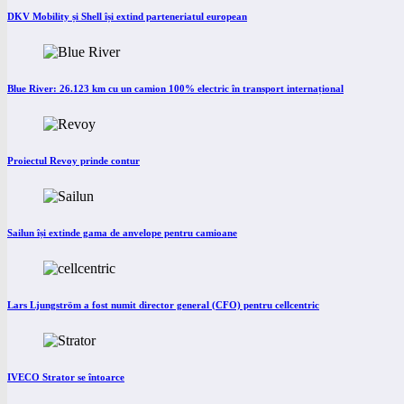
DKV Mobility și Shell își extind parteneriatul european
Blue River: 26.123 km cu un camion 100% electric în transport internațional
Proiectul Revoy prinde contur
Sailun își extinde gama de anvelope pentru camioane
Lars Ljungström a fost numit director general (CFO) pentru cellcentric
IVECO Strator se întoarce