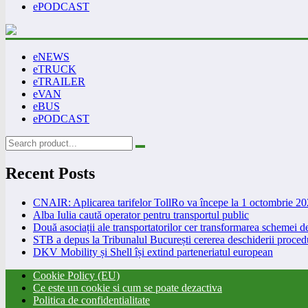
ePODCAST
eNEWS
eTRUCK
eTRAILER
eVAN
eBUS
ePODCAST
Recent Posts
CNAIR: Aplicarea tarifelor TollRo va începe la 1 octombrie 2
Alba Iulia caută operator pentru transportul public
Două asociații ale transportatorilor cer transformarea schemei
STB a depus la Tribunalul București cererea deschiderii procedu
DKV Mobility și Shell își extind parteneriatul european
Cookie Policy (EU)
Ce este un cookie si cum se poate dezactiva
Politica de confidentialitate