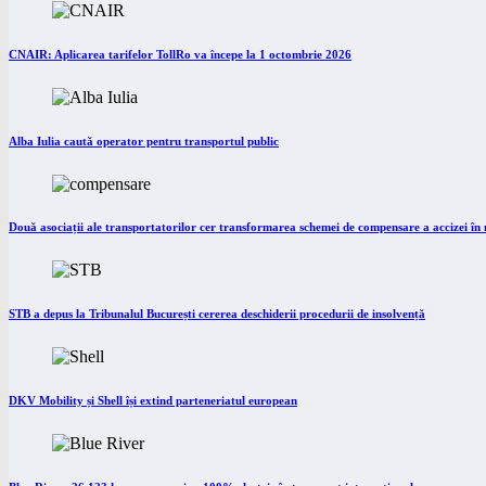
CNAIR: Aplicarea tarifelor TollRo va începe la 1 octombrie 2026
Alba Iulia caută operator pentru transportul public
Două asociații ale transportatorilor cer transformarea schemei de compensare a accizei î
STB a depus la Tribunalul București cererea deschiderii procedurii de insolvență
DKV Mobility și Shell își extind parteneriatul european