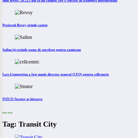
Blue River: 26.123 km cu un camion 100% electric în transport internațional
Proiectul Revoy prinde contur
Sailun își extinde gama de anvelope pentru camioane
Lars Ljungström a fost numit director general (CFO) pentru cellcentric
IVECO Strator se întoarce
Tag: Transit City