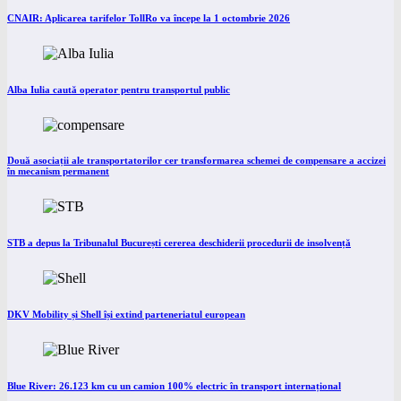
CNAIR: Aplicarea tarifelor TollRo va începe la 1 octombrie 2026
Alba Iulia caută operator pentru transportul public
Două asociații ale transportatorilor cer transformarea schemei de compensare a accizei
în mecanism permanent
STB a depus la Tribunalul București cererea deschiderii procedurii de insolvență
DKV Mobility și Shell își extind parteneriatul european
Blue River: 26.123 km cu un camion 100% electric în transport internațional