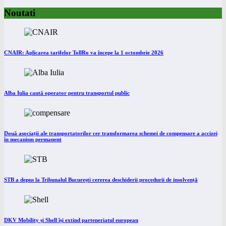
Noutati
CNAIR: Aplicarea tarifelor TollRo va începe la 1 octombrie 2026
Alba Iulia caută operator pentru transportul public
Două asociații ale transportatorilor cer transformarea schemei de compensare a accizei
în mecanism permanent
STB a depus la Tribunalul București cererea deschiderii procedurii de insolvență
DKV Mobility și Shell își extind parteneriatul european