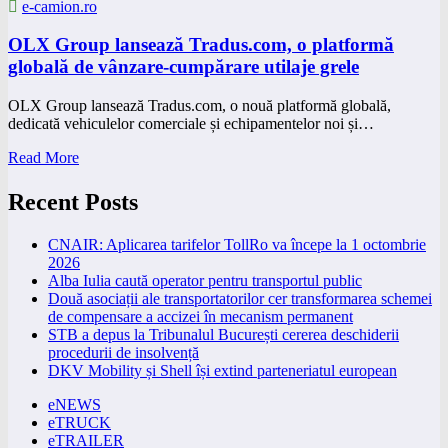
e-camion.ro
OLX Group lansează Tradus.com, o platformă
globală de vânzare-cumpărare utilaje grele
OLX Group lansează Tradus.com, o nouă platformă globală,
dedicată vehiculelor comerciale și echipamentelor noi și…
Read More
Recent Posts
CNAIR: Aplicarea tarifelor TollRo va începe la 1 octombrie
2026
Alba Iulia caută operator pentru transportul public
Două asociații ale transportatorilor cer transformarea schemei
de compensare a accizei în mecanism permanent
STB a depus la Tribunalul București cererea deschiderii
procedurii de insolvență
DKV Mobility și Shell își extind parteneriatul european
eNEWS
eTRUCK
eTRAILER