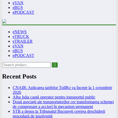
eVAN
eBUS
ePODCAST
eNEWS
eTRUCK
eTRAILER
eVAN
eBUS
ePODCAST
Recent Posts
CNAIR: Aplicarea tarifelor TollRo va începe la 1 octombrie
2026
Alba Iulia caută operator pentru transportul public
Două asociații ale transportatorilor cer transformarea schemei
de compensare a accizei în mecanism permanent
STB a depus la Tribunalul București cererea deschiderii
procedurii de insolvență