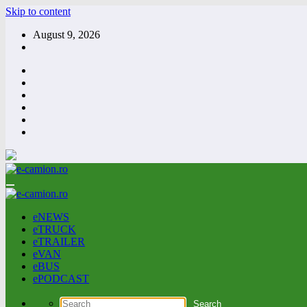
Skip to content
August 9, 2026
eNEWS
eTRUCK
eTRAILER
eVAN
eBUS
ePODCAST