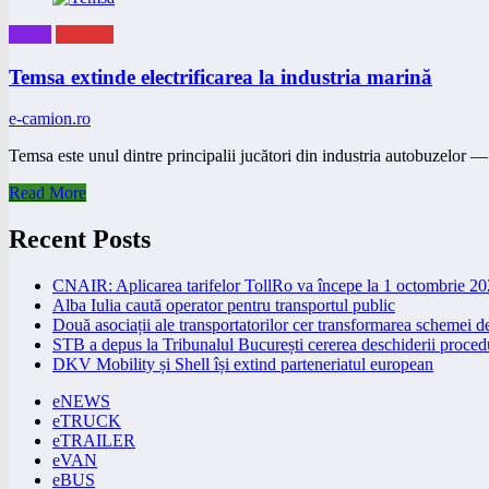
eBUS
eNEWS
Temsa extinde electrificarea la industria marină
e-camion.ro
Temsa este unul dintre principalii jucători din industria autobuzelo
Read More
Recent Posts
CNAIR: Aplicarea tarifelor TollRo va începe la 1 octombrie 2
Alba Iulia caută operator pentru transportul public
Două asociații ale transportatorilor cer transformarea schemei
STB a depus la Tribunalul București cererea deschiderii procedu
DKV Mobility și Shell își extind parteneriatul european
eNEWS
eTRUCK
eTRAILER
eVAN
eBUS