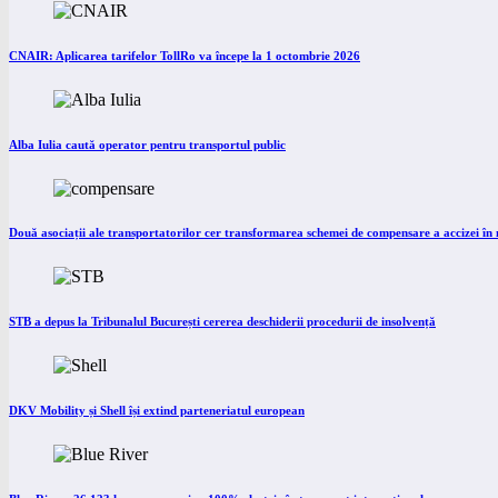
CNAIR: Aplicarea tarifelor TollRo va începe la 1 octombrie 2026
Alba Iulia caută operator pentru transportul public
Două asociații ale transportatorilor cer transformarea schemei de compensare a accizei î
STB a depus la Tribunalul București cererea deschiderii procedurii de insolvență
DKV Mobility și Shell își extind parteneriatul european