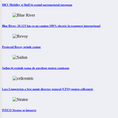
DKV Mobility și Shell își extind parteneriatul european
Blue River: 26.123 km cu un camion 100% electric în transport internațional
Proiectul Revoy prinde contur
Sailun își extinde gama de anvelope pentru camioane
Lars Ljungström a fost numit director general (CFO) pentru cellcentric
IVECO Strator se întoarce