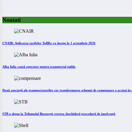
Noutati
CNAIR: Aplicarea tarifelor TollRo va începe la 1 octombrie 2026
Alba Iulia caută operator pentru transportul public
Două asociații ale transportatorilor cer transformarea schemei de compensare a accizei î
STB a depus la Tribunalul București cererea deschiderii procedurii de insolvență