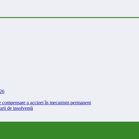
026
 de compensare a accizei în mecanism permanent
rii de insolvență