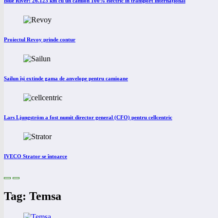
Blue River: 26.123 km cu un camion 100% electric în transport internațional
Proiectul Revoy prinde contur
Sailun își extinde gama de anvelope pentru camioane
Lars Ljungström a fost numit director general (CFO) pentru cellcentric
IVECO Strator se întoarce
Tag: Temsa