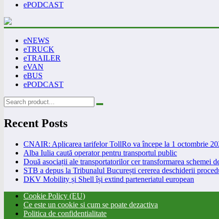
ePODCAST
eNEWS
eTRUCK
eTRAILER
eVAN
eBUS
ePODCAST
Recent Posts
CNAIR: Aplicarea tarifelor TollRo va începe la 1 octombrie 2
Alba Iulia caută operator pentru transportul public
Două asociații ale transportatorilor cer transformarea schemei
STB a depus la Tribunalul București cererea deschiderii procedu
DKV Mobility și Shell își extind parteneriatul european
Cookie Policy (EU)
Ce este un cookie si cum se poate dezactiva
Politica de confidentialitate