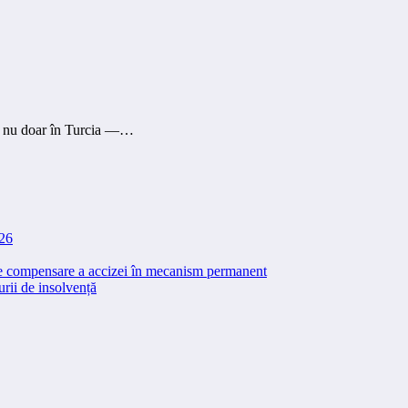
r — nu doar în Turcia —…
026
 de compensare a accizei în mecanism permanent
rii de insolvență