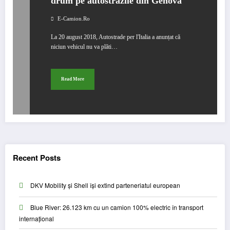
drum pe autostrăzile din Genova
E-Camion.ro
La 20 august 2018, Autostrade per l'Italia a anunțat că
niciun vehicul nu va plăti…
Read More
Recent Posts
DKV Mobility și Shell își extind parteneriatul european
Blue River: 26.123 km cu un camion 100% electric în transport
internațional