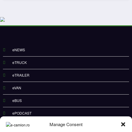
eNEWS
eTRUCK
eTRAILER
eVAN
eBUS
ePODCAST
Manage Consent