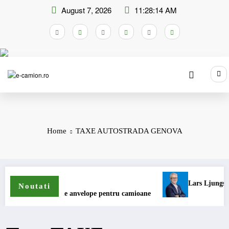
Skip
August 7, 2026
11:28:14 AM
to
content
Home
TAXE AUTOSTRADA GENOVA
Lars Ljungström a f
Noutati
 extinde gama de anvelope pentru camioane