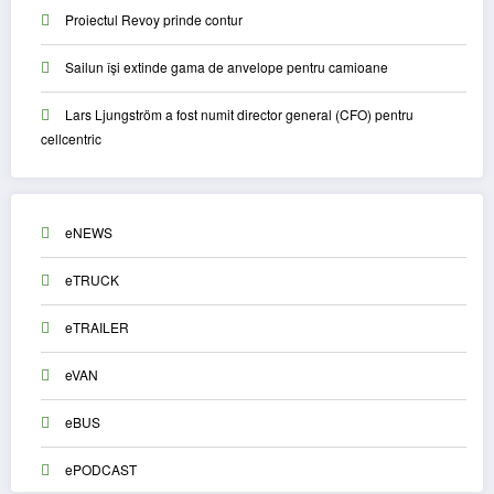
Proiectul Revoy prinde contur
Sailun își extinde gama de anvelope pentru camioane
Lars Ljungström a fost numit director general (CFO) pentru
cellcentric
eNEWS
eTRUCK
eTRAILER
eVAN
eBUS
ePODCAST