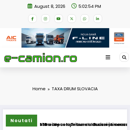
Skip
August 8, 2026
5:02:54 PM
to
content
Home
TAXA DRUM SLOVACIA
Noutati
ansformarea schemei de compensare a accizei în mecanism p
STB a depus la Tribunalul București cererea desch