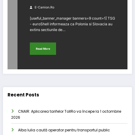
E-Camion.ro
[useful_banner_manager banners=9 count=1] TSG
- euroShell informeaza ca Polonia si Slovacia au
extins sectiunile de…
Read More
Recent Posts
CNAIR: Aplicarea tarifelor TollRo va începe la 1 octombrie
2026
Alba Iulia caută operator pentru transportul public