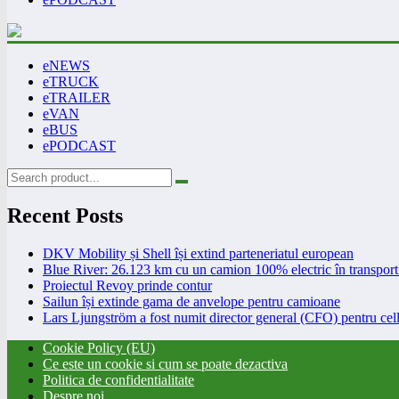
eNEWS
eTRUCK
eTRAILER
eVAN
eBUS
ePODCAST
Recent Posts
DKV Mobility și Shell își extind parteneriatul european
Blue River: 26.123 km cu un camion 100% electric în transport 
Proiectul Revoy prinde contur
Sailun își extinde gama de anvelope pentru camioane
Lars Ljungström a fost numit director general (CFO) pentru cell
Cookie Policy (EU)
Ce este un cookie si cum se poate dezactiva
Politica de confidentialitate
Despre noi