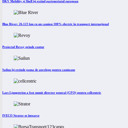
DKV Mobility și Shell își extind parteneriatul european
Blue River: 26.123 km cu un camion 100% electric în transport internațional
Proiectul Revoy prinde contur
Sailun își extinde gama de anvelope pentru camioane
Lars Ljungström a fost numit director general (CFO) pentru cellcentric
IVECO Strator se întoarce