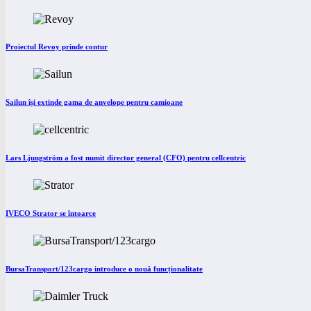
Proiectul Revoy prinde contur
Sailun își extinde gama de anvelope pentru camioane
Lars Ljungström a fost numit director general (CFO) pentru cellcentric
IVECO Strator se întoarce
BursaTransport/123cargo introduce o nouă funcționalitate