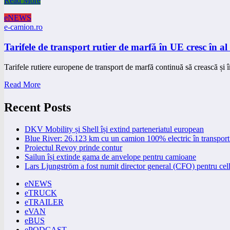
Read More
eNEWS
e-camion.ro
Tarifele de transport rutier de marfă în UE cresc în al
Tarifele rutiere europene de transport de marfă continuă să crească și 
Read More
Recent Posts
DKV Mobility și Shell își extind parteneriatul european
Blue River: 26.123 km cu un camion 100% electric în transport 
Proiectul Revoy prinde contur
Sailun își extinde gama de anvelope pentru camioane
Lars Ljungström a fost numit director general (CFO) pentru cell
eNEWS
eTRUCK
eTRAILER
eVAN
eBUS
ePODCAST