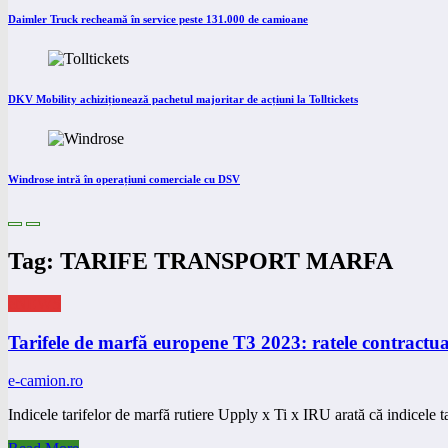
Daimler Truck recheamă în service peste 131.000 de camioane
DKV Mobility achiziționează pachetul majoritar de acțiuni la Tolltickets
Windrose intră în operațiuni comerciale cu DSV
Tag: TARIFE TRANSPORT MARFA
eNEWS
Tarifele de marfă europene T3 2023: ratele contractual
e-camion.ro
Indicele tarifelor de marfă rutiere Upply x Ti x IRU arată că indicele t