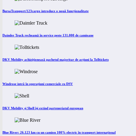
BursaTransport/123cargo introduce o nouă funcționalitate
Daimler Truck recheamă în service peste 131.000 de camioane
DKV Mobility achiziționează pachetul majoritar de acțiuni la Tolltickets
Windrose intră în operațiuni comerciale cu DSV
DKV Mobility și Shell își extind parteneriatul european
Blue River: 26.123 km cu un camion 100% electric în transport internațional