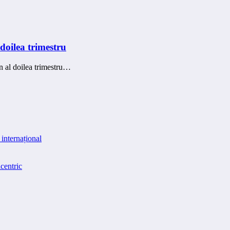
 doilea trimestru
în al doilea trimestru…
internațional
centric