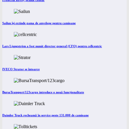
Proiectul Revoy prinde contur
Sailun își extinde gama de anvelope pentru camioane
Lars Ljungström a fost numit director general (CFO) pentru cellcentric
IVECO Strator se întoarce
BursaTransport/123cargo introduce o nouă funcționalitate
Daimler Truck recheamă în service peste 131.000 de camioane