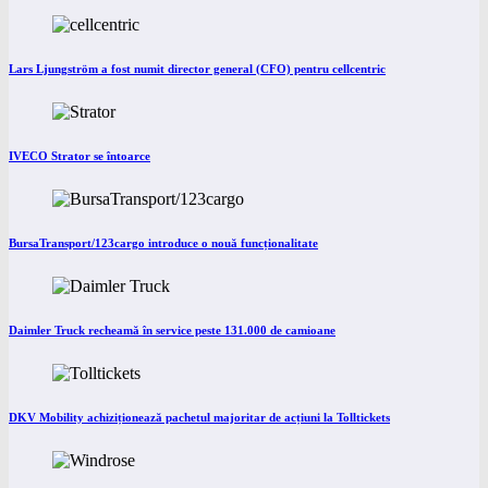
Lars Ljungström a fost numit director general (CFO) pentru cellcentric
IVECO Strator se întoarce
BursaTransport/123cargo introduce o nouă funcționalitate
Daimler Truck recheamă în service peste 131.000 de camioane
DKV Mobility achiziționează pachetul majoritar de acțiuni la Tolltickets