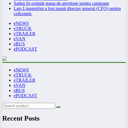
Sailun își extinde gama de anvelope pentru camioane
Lars Ljungström a fost numit director general (CFO) pentru
cellcentric
eNEWS
eTRUCK
eTRAILER
eVAN
eBUS
ePODCAST
eNEWS
eTRUCK
eTRAILER
eVAN
eBUS
ePODCAST
Recent Posts