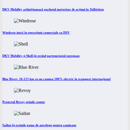
DKV Mobility achiziționează pachetul majoritar de acțiuni la Tolltickets
Windrose intră în operațiuni comerciale cu DSV
DKV Mobility și Shell își extind parteneriatul european
Blue River: 26.123 km cu un camion 100% electric în transport internațional
Proiectul Revoy prinde contur
Sailun își extinde gama de anvelope pentru camioane