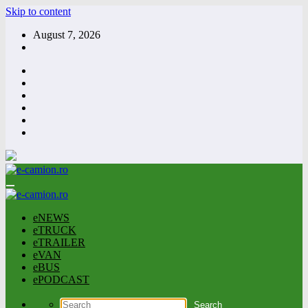
Skip to content
August 7, 2026
eNEWS
eTRUCK
eTRAILER
eVAN
eBUS
ePODCAST