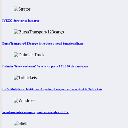
IVECO Strator se întoarce
BursaTransport/123cargo introduce o nouă funcționalitate
Daimler Truck recheamă în service peste 131.000 de camioane
DKV Mobility achiziționează pachetul majoritar de acțiuni la Tolltickets
Windrose intră în operațiuni comerciale cu DSV