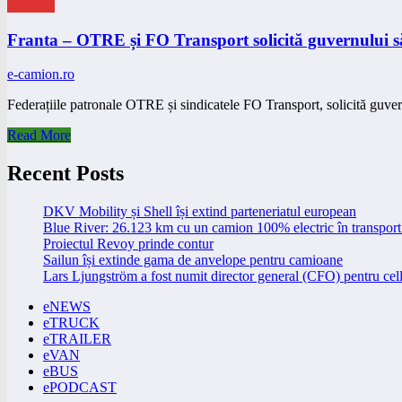
eNEWS
Franta – OTRE și FO Transport solicită guvernului să
e-camion.ro
Federațiile patronale OTRE și sindicatele FO Transport, solicită guve
Read More
Recent Posts
DKV Mobility și Shell își extind parteneriatul european
Blue River: 26.123 km cu un camion 100% electric în transport 
Proiectul Revoy prinde contur
Sailun își extinde gama de anvelope pentru camioane
Lars Ljungström a fost numit director general (CFO) pentru cell
eNEWS
eTRUCK
eTRAILER
eVAN
eBUS
ePODCAST