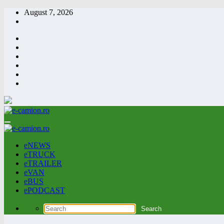
Skip
August 7, 2026
to
content
eNEWS
eTRUCK
eTRAILER
eVAN
eBUS
ePODCAST