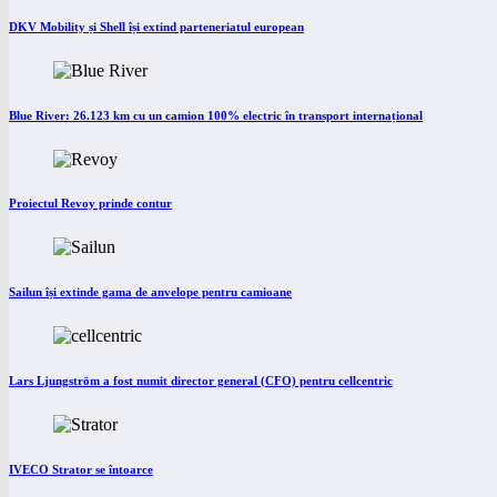
DKV Mobility și Shell își extind parteneriatul european
Blue River: 26.123 km cu un camion 100% electric în transport internațional
Proiectul Revoy prinde contur
Sailun își extinde gama de anvelope pentru camioane
Lars Ljungström a fost numit director general (CFO) pentru cellcentric
IVECO Strator se întoarce