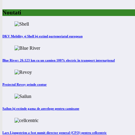
Noutati
DKV Mobility și Shell își extind parteneriatul european
Blue River: 26.123 km cu un camion 100% electric în transport internațional
Proiectul Revoy prinde contur
Sailun își extinde gama de anvelope pentru camioane
Lars Ljungström a fost numit director general (CFO) pentru cellcentric