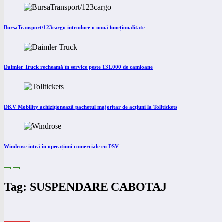
BursaTransport/123cargo introduce o nouă funcționalitate
Daimler Truck recheamă în service peste 131.000 de camioane
DKV Mobility achiziționează pachetul majoritar de acțiuni la Tolltickets
Windrose intră în operațiuni comerciale cu DSV
Tag: SUSPENDARE CABOTAJ