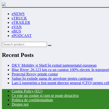
eNEWS
eTRUCK
eTRAILER
eVAN
eBUS
ePODCAST
Recent Posts
DKV Mobility și Shell își extind parteneriatul european
Blue River: 26.123 km cu un camion 100% electric în transport 
Proiectul Revoy prinde contur
Sailun își extinde gama de anvelope pentru camioane
Lars Ljungström a fost numit director general (CFO) pentru cell
Cookie Policy (EU)
Ce este un cookie si cum se poate dezactiva
Politica de confidentialitate
Despre noi