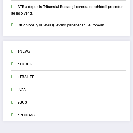
STB a depus la Tribunalul București cererea deschiderii procedurii
de insolvență
DKV Mobility și Shell își extind parteneriatul european
eNEWS
eTRUCK
eTRAILER
eVAN
eBUS
ePODCAST