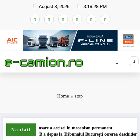
Skip
August 8, 2026
3:19:29 PM
to
content
Home
stop
hemei de compensare a accizei în mecanism permanent
Noutati
STB a depus la Tribunalul București cererea deschiderii procedu