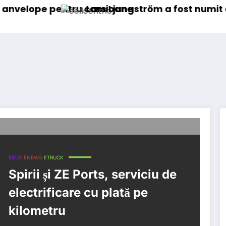
 pentru camioane
Lars Ljungström a fost numit director ge
EBUS
ENEWS
ETRUCK
Spirii și ZE Ports, serviciu de
electrificare cu plată pe
kilometru