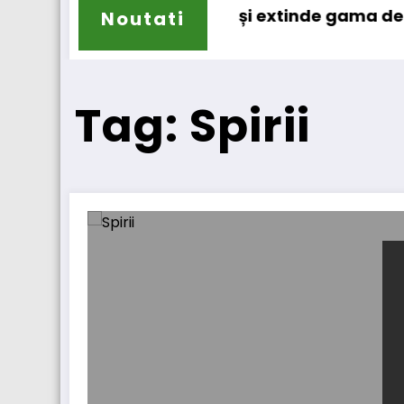
l
ur
Sailun își extinde gama de anvelope
Noutati
Tag: Spirii