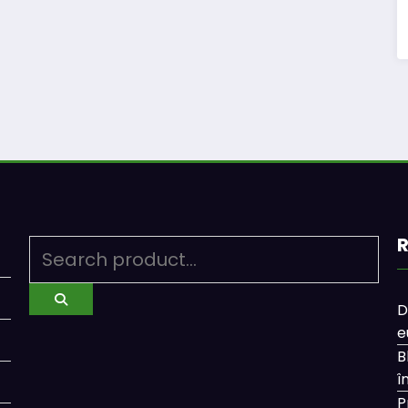
R
D
e
B
î
P