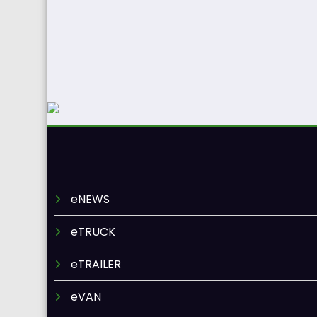
eNEWS
eTRUCK
eTRAILER
eVAN