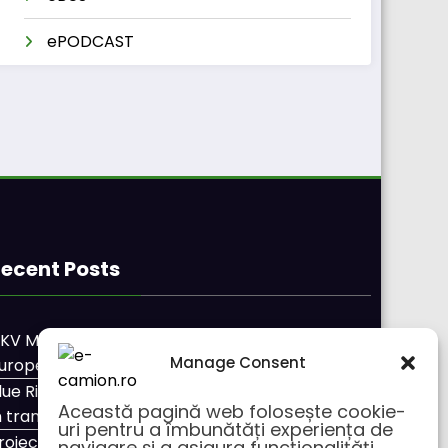
ePODCAST
ecent Posts
KV Mobility și Shell își extind parteneriatul
Manage Consent
uropean
lue River: 26.123 km cu un camion 100% electric
Această pagină web folosește cookie-
n transport internațional
uri pentru a îmbunătăți experiența de
roiectul Revoy prinde contur
navigare și a asigura funcționalițăți