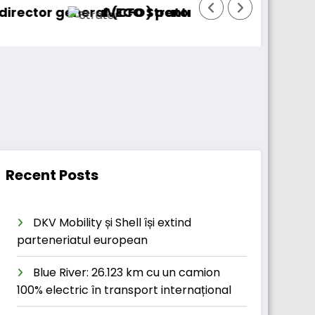
neral (CFO) pentru cellcentric
IVECO Strator se întoarce
BursaTran
Recent Posts
DKV Mobility și Shell își extind
parteneriatul european
Blue River: 26.123 km cu un camion
100% electric în transport internațional