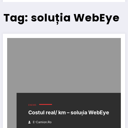
Tag: soluția WebEye
ENEWS
Costul real/ km – soluția WebEye
E-Camion.ro