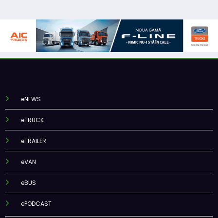
eNEWS
eTRUCK
eTRAILER
eVAN
eBUS
ePODCAST