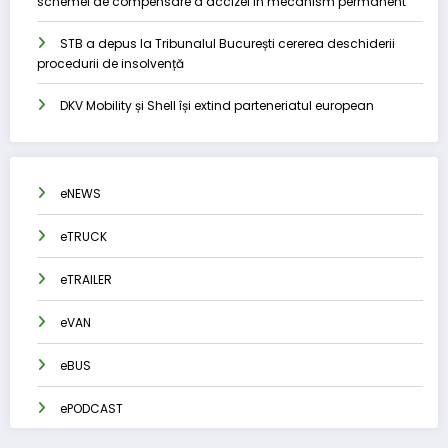
schemei de compensare a accizei în mecanism permanent
STB a depus la Tribunalul București cererea deschiderii
procedurii de insolvență
DKV Mobility și Shell își extind parteneriatul european
eNEWS
eTRUCK
eTRAILER
eVAN
eBUS
ePODCAST