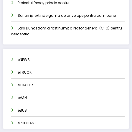
Proiectul Revoy prinde contur
Sailun își extinde gama de anvelope pentru camioane
Lars Ljungström a fost numit director general (CFO) pentru
cellcentric
eNEWS
eTRUCK
eTRAILER
eVAN
eBUS
ePODCAST