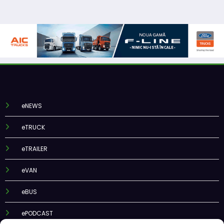
eNEWS
eTRUCK
eTRAILER
eVAN
eBUS
ePODCAST