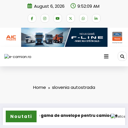
Skip
August 6, 2026
9:52:09 AM
to
content
Home
slovenia autostrada
un își extinde gama de anvelope pentru camioane
Lars Lju
Noutati