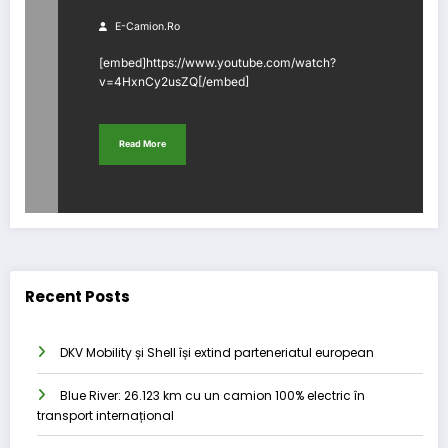
E-Camion.ro
[embed]https://www.youtube.com/watch?
v=4HxnCy2usZQ[/embed]
Read More
Recent Posts
DKV Mobility și Shell își extind parteneriatul european
Blue River: 26.123 km cu un camion 100% electric în
transport internațional