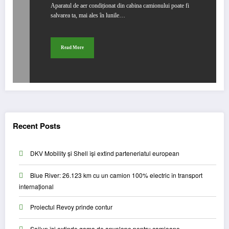
Aparatul de aer condiționat din cabina camionului poate fi
salvarea ta, mai ales în lunile…
Read More
Recent Posts
DKV Mobility și Shell își extind parteneriatul european
Blue River: 26.123 km cu un camion 100% electric în transport
internațional
Proiectul Revoy prinde contur
Sailun își extinde gama de anvelope pentru camioane