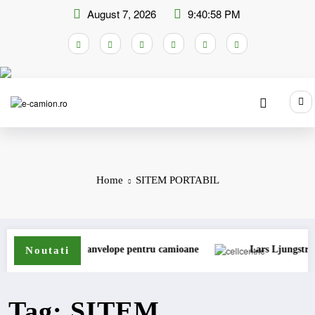
Skip
August 7, 2026
9:40:58 PM
to
content
Home
SITEM PORTABIL
extinde gama de anvelope pentru camioane
Lars Ljungström a fo
Noutati
Tag: SITEM