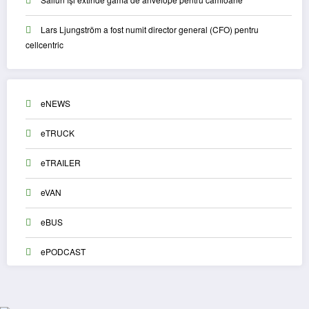
Lars Ljungström a fost numit director general (CFO) pentru
cellcentric
eNEWS
eTRUCK
eTRAILER
eVAN
eBUS
ePODCAST