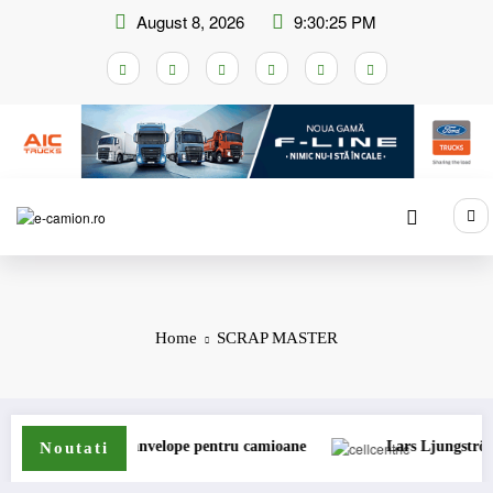
Skip
August 8, 2026
9:30:25 PM
to
content
Home
SCRAP MASTER
inde gama de anvelope pentru camioane
Lars Ljungström a fost 
Noutati