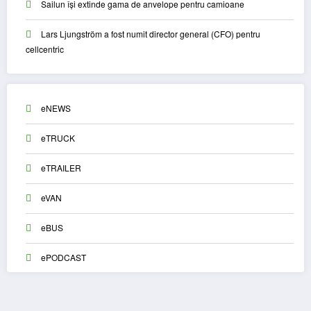
Sailun își extinde gama de anvelope pentru camioane
Lars Ljungström a fost numit director general (CFO) pentru
cellcentric
eNEWS
eTRUCK
eTRAILER
eVAN
eBUS
ePODCAST