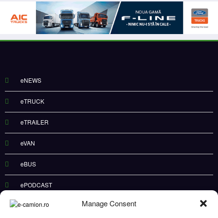
eNEWS
eTRUCK
eTRAILER
eVAN
eBUS
ePODCAST
Manage Consent