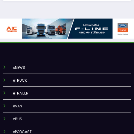
eNEWS
eTRUCK
eTRAILER
eVAN
eBUS
ePODCAST