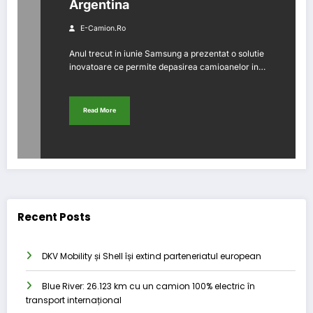
Argentina
E-Camion.ro
Anul trecut in iunie Samsung a prezentat o solutie
inovatoare ce permite depasirea camioanelor in…
Read More
Recent Posts
DKV Mobility și Shell își extind parteneriatul european
Blue River: 26.123 km cu un camion 100% electric în
transport internațional