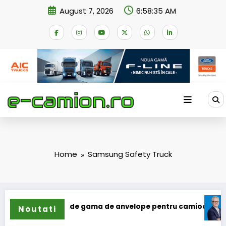
Skip
August 7, 2026
6:58:35 AM
to
content
Home
Samsung Safety Truck
ilun își extinde gama de anvelope pentru camioane
Lars 
Noutati