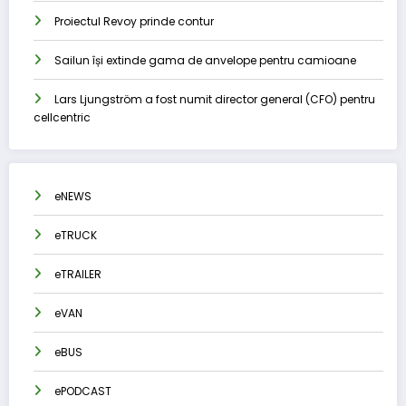
Proiectul Revoy prinde contur
Sailun își extinde gama de anvelope pentru camioane
Lars Ljungström a fost numit director general (CFO) pentru
cellcentric
eNEWS
eTRUCK
eTRAILER
eVAN
eBUS
ePODCAST