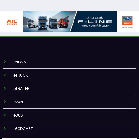
eNEWS
eTRUCK
eTRAILER
eVAN
eBUS
ePODCAST