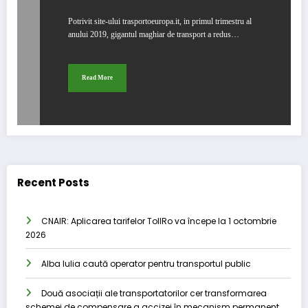
Potrivit site-ului trasportoeuropa.it, in primul trimestru al
anului 2019, gigantul maghiar de transport a redus…
Read More
Recent Posts
CNAIR: Aplicarea tarifelor TollRo va începe la 1 octombrie
2026
Alba Iulia caută operator pentru transportul public
Două asociații ale transportatorilor cer transformarea
schemei de compensare a accizei în mecanism permanent