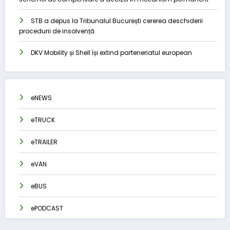
STB a depus la Tribunalul București cererea deschiderii
procedurii de insolvență
DKV Mobility și Shell își extind parteneriatul european
eNEWS
eTRUCK
eTRAILER
eVAN
eBUS
ePODCAST