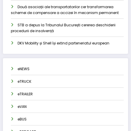
Două asociații ale transportatorilor cer transformarea
schemei de compensare a accizei în mecanism permanent
STB a depus la Tribunalul București cererea deschiderii
procedurii de insolvență
DKV Mobility și Shell își extind parteneriatul european
eNEWS
eTRUCK
eTRAILER
eVAN
eBUS