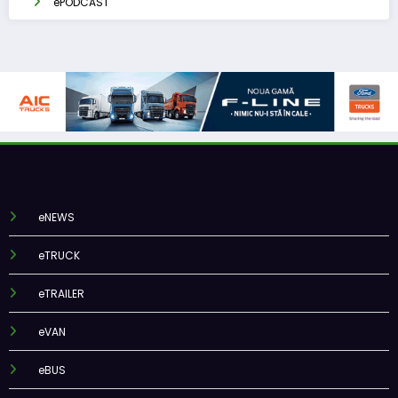
ePODCAST
eNEWS
eTRUCK
eTRAILER
eVAN
eBUS