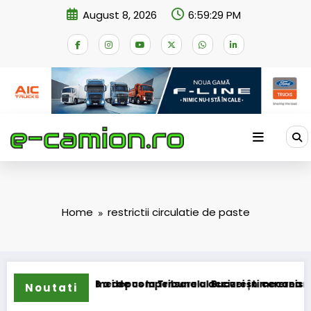
Skip
August 8, 2026
6:59:29 PM
to
content
Home
restrictii circulatie de paste
sformarea schemei de compensare a accizei în mecanism per
STB a depus la Tribunalul București cererea deschide
Noutati