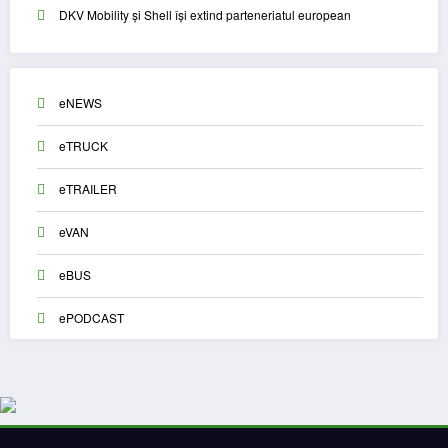
DKV Mobility și Shell își extind parteneriatul european
eNEWS
eTRUCK
eTRAILER
eVAN
eBUS
ePODCAST