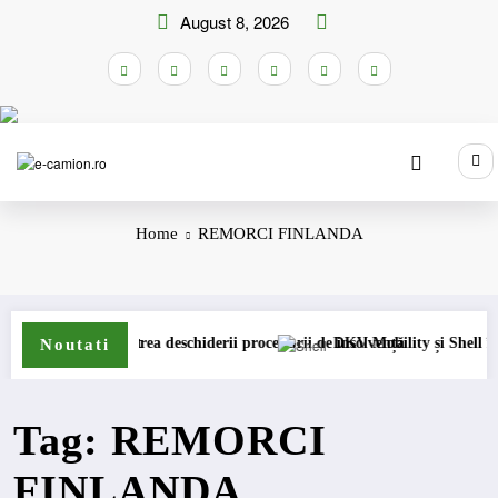
Skip
August 8, 2026
to
content
Home
REMORCI FINLANDA
nism permanent
ucurești cererea deschiderii procedurii de insolvență
DKV Mobility și Shell își extin
Noutati
Tag: REMORCI
FINLANDA