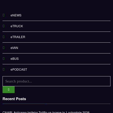
eNEWS
eTRUCK
eTRAILER
eVAN
eBUS
ePODCAST
Recent Posts
CNAIR: Aplicarea tarifelor TollRo va începe la 1 octombrie 2026