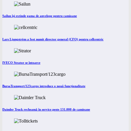
Sailun își extinde gama de anvelope pentru camioane
Lars Ljungström a fost numit director general (CFO) pentru cellcentric
IVECO Strator se întoarce
BursaTransport/123cargo introduce o nouă funcționalitate
Daimler Truck recheamă în service peste 131.000 de camioane