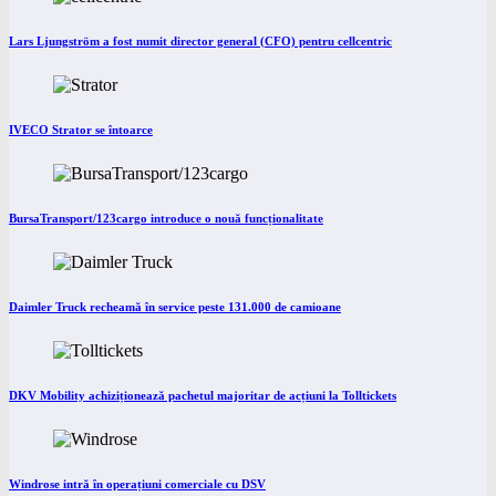
Lars Ljungström a fost numit director general (CFO) pentru cellcentric
IVECO Strator se întoarce
BursaTransport/123cargo introduce o nouă funcționalitate
Daimler Truck recheamă în service peste 131.000 de camioane
DKV Mobility achiziționează pachetul majoritar de acțiuni la Tolltickets
Windrose intră în operațiuni comerciale cu DSV