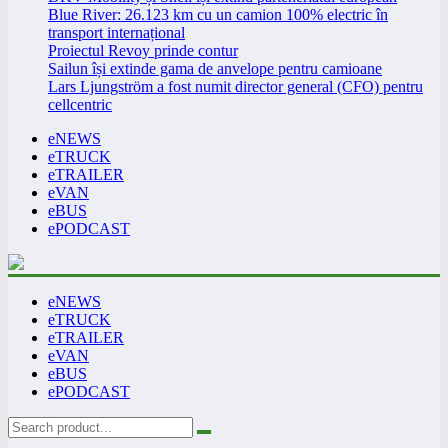
Blue River: 26.123 km cu un camion 100% electric în
transport internațional
Proiectul Revoy prinde contur
Sailun își extinde gama de anvelope pentru camioane
Lars Ljungström a fost numit director general (CFO) pentru
cellcentric
eNEWS
eTRUCK
eTRAILER
eVAN
eBUS
ePODCAST
eNEWS
eTRUCK
eTRAILER
eVAN
eBUS
ePODCAST