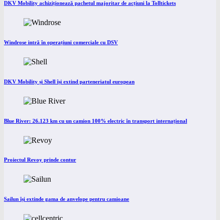
DKV Mobility achiziționează pachetul majoritar de acțiuni la Tolltickets
Windrose intră în operațiuni comerciale cu DSV
DKV Mobility și Shell își extind parteneriatul european
Blue River: 26.123 km cu un camion 100% electric în transport internațional
Proiectul Revoy prinde contur
Sailun își extinde gama de anvelope pentru camioane