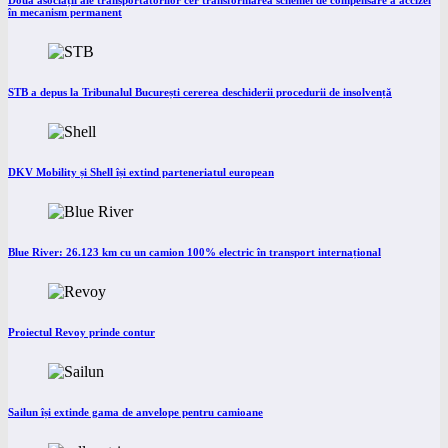
Două asociații ale transportatorilor cer transformarea schemei de compensare a accizei
în mecanism permanent
STB a depus la Tribunalul București cererea deschiderii procedurii de insolvență
DKV Mobility și Shell își extind parteneriatul european
Blue River: 26.123 km cu un camion 100% electric în transport internațional
Proiectul Revoy prinde contur
Sailun își extinde gama de anvelope pentru camioane