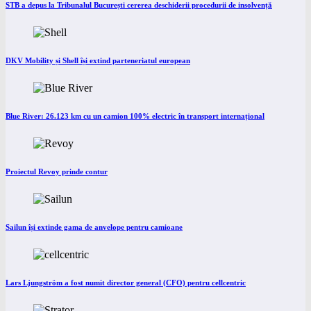
STB a depus la Tribunalul București cererea deschiderii procedurii de insolvență
DKV Mobility și Shell își extind parteneriatul european
Blue River: 26.123 km cu un camion 100% electric în transport internațional
Proiectul Revoy prinde contur
Sailun își extinde gama de anvelope pentru camioane
Lars Ljungström a fost numit director general (CFO) pentru cellcentric