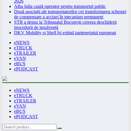
2026
Alba Iulia caută operator pentru transportul public
Două asociații ale transportatorilor cer transformarea schemei
de compensare a accizei în mecanism permanent
STB a depus la Tribunalul București cererea deschiderii
procedurii de insolvență
DKV Mobility și Shell își extind parteneriatul european
eNEWS
eTRUCK
eTRAILER
eVAN
eBUS
ePODCAST
eNEWS
eTRUCK
eTRAILER
eVAN
eBUS
ePODCAST