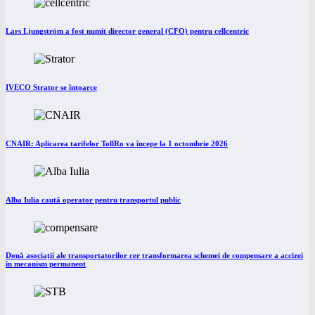
Lars Ljungström a fost numit director general (CFO) pentru cellcentric
IVECO Strator se întoarce
CNAIR: Aplicarea tarifelor TollRo va începe la 1 octombrie 2026
Alba Iulia caută operator pentru transportul public
Două asociații ale transportatorilor cer transformarea schemei de compensare a accizei
în mecanism permanent