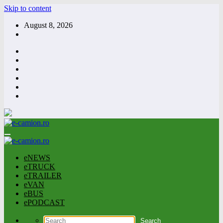
Skip to content
August 8, 2026
eNEWS
eTRUCK
eTRAILER
eVAN
eBUS
ePODCAST