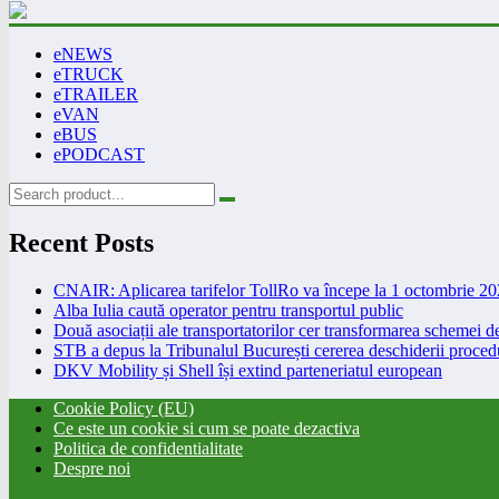
eNEWS
eTRUCK
eTRAILER
eVAN
eBUS
ePODCAST
Recent Posts
CNAIR: Aplicarea tarifelor TollRo va începe la 1 octombrie 2
Alba Iulia caută operator pentru transportul public
Două asociații ale transportatorilor cer transformarea schemei
STB a depus la Tribunalul București cererea deschiderii procedu
DKV Mobility și Shell își extind parteneriatul european
Cookie Policy (EU)
Ce este un cookie si cum se poate dezactiva
Politica de confidentialitate
Despre noi