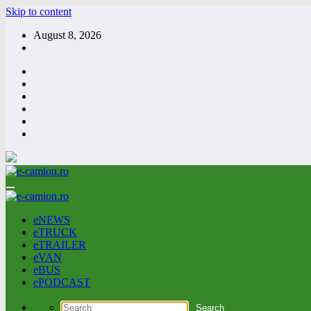
Skip to content
August 8, 2026
eNEWS
eTRUCK
eTRAILER
eVAN
eBUS
ePODCAST