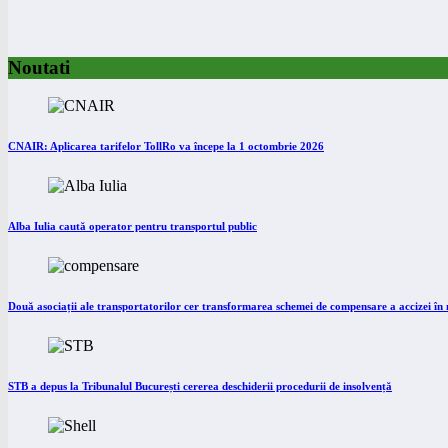
Noutati
CNAIR: Aplicarea tarifelor TollRo va începe la 1 octombrie 2026
Alba Iulia caută operator pentru transportul public
Două asociații ale transportatorilor cer transformarea schemei de compensare a accizei î
STB a depus la Tribunalul București cererea deschiderii procedurii de insolvență