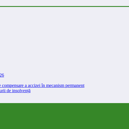
026
 de compensare a accizei în mecanism permanent
rii de insolvență