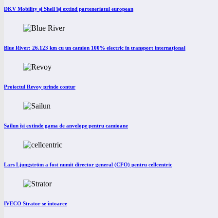
DKV Mobility și Shell își extind parteneriatul european
Blue River: 26.123 km cu un camion 100% electric în transport internațional
Proiectul Revoy prinde contur
Sailun își extinde gama de anvelope pentru camioane
Lars Ljungström a fost numit director general (CFO) pentru cellcentric
IVECO Strator se întoarce