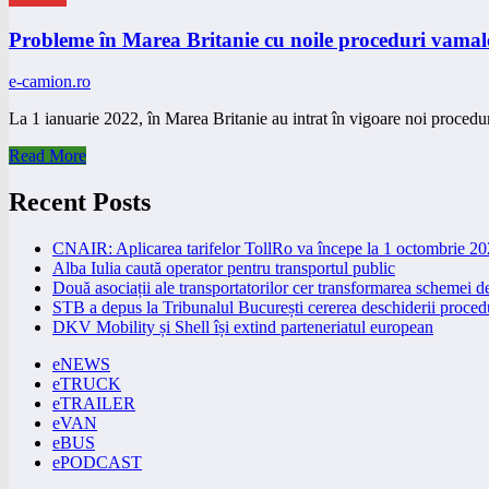
Probleme în Marea Britanie cu noile proceduri vamal
e-camion.ro
La 1 ianuarie 2022, în Marea Britanie au intrat în vigoare noi proce
Read More
Recent Posts
CNAIR: Aplicarea tarifelor TollRo va începe la 1 octombrie 2
Alba Iulia caută operator pentru transportul public
Două asociații ale transportatorilor cer transformarea schemei
STB a depus la Tribunalul București cererea deschiderii procedu
DKV Mobility și Shell își extind parteneriatul european
eNEWS
eTRUCK
eTRAILER
eVAN
eBUS
ePODCAST