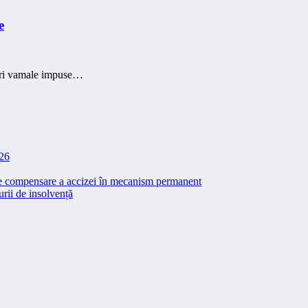
e
duri vamale impuse…
026
 de compensare a accizei în mecanism permanent
rii de insolvență