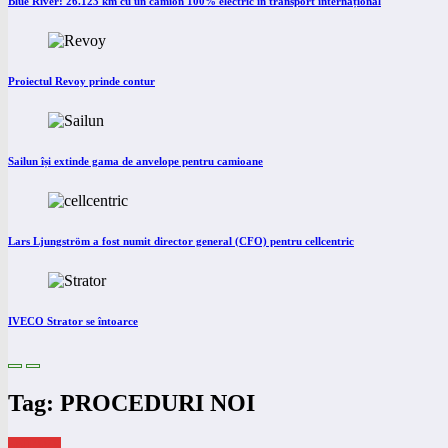
Blue River: 26.123 km cu un camion 100% electric în transport internațional
Proiectul Revoy prinde contur
Sailun își extinde gama de anvelope pentru camioane
Lars Ljungström a fost numit director general (CFO) pentru cellcentric
IVECO Strator se întoarce
Tag: PROCEDURI NOI
eNEWS