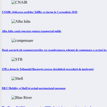
CNAIR: Aplicarea tarifelor TollRo va începe la 1 octombrie 2026
Alba Iulia caută operator pentru transportul public
Două asociații ale transportatorilor cer transformarea schemei de compensare a accizei î
STB a depus la Tribunalul București cererea deschiderii procedurii de insolvență
DKV Mobility și Shell își extind parteneriatul european