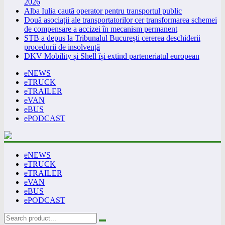
2026
Alba Iulia caută operator pentru transportul public
Două asociații ale transportatorilor cer transformarea schemei
de compensare a accizei în mecanism permanent
STB a depus la Tribunalul București cererea deschiderii
procedurii de insolvență
DKV Mobility și Shell își extind parteneriatul european
eNEWS
eTRUCK
eTRAILER
eVAN
eBUS
ePODCAST
eNEWS
eTRUCK
eTRAILER
eVAN
eBUS
ePODCAST