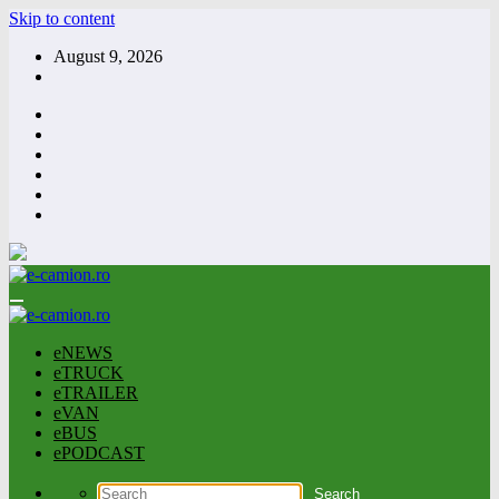
Skip to content
August 9, 2026
eNEWS
eTRUCK
eTRAILER
eVAN
eBUS
ePODCAST