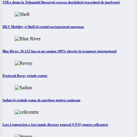
STB a depus la Tribunalul București cererea deschiderii procedurii de insolvență
DKV Mobility și Shell își extind parteneriatul european
Blue River: 26.123 km cu un camion 100% electric în transport internațional
Proiectul Revoy prinde contur
Sailun își extinde gama de anvelope pentru camioane
Lars Ljungström a fost numit director general (CFO) pentru cellcentric