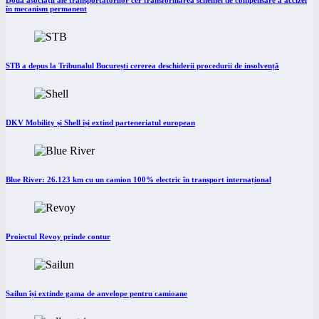
Două asociații ale transportatorilor cer transformarea schemei de compensare a accizei
în mecanism permanent
STB a depus la Tribunalul București cererea deschiderii procedurii de insolvență
DKV Mobility și Shell își extind parteneriatul european
Blue River: 26.123 km cu un camion 100% electric în transport internațional
Proiectul Revoy prinde contur
Sailun își extinde gama de anvelope pentru camioane