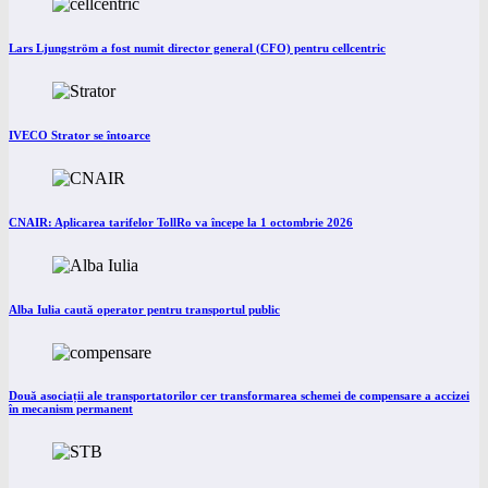
Lars Ljungström a fost numit director general (CFO) pentru cellcentric
IVECO Strator se întoarce
CNAIR: Aplicarea tarifelor TollRo va începe la 1 octombrie 2026
Alba Iulia caută operator pentru transportul public
Două asociații ale transportatorilor cer transformarea schemei de compensare a accizei
în mecanism permanent