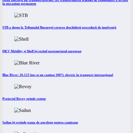
Două asociații ale transportatorilor cer transformarea schemei de compensare a accizei
în mecanism permanent
STB a depus la Tribunalul București cererea deschiderii procedurii de insolvență
DKV Mobility și Shell își extind parteneriatul european
Blue River: 26.123 km cu un camion 100% electric în transport internațional
Proiectul Revoy prinde contur
Sailun își extinde gama de anvelope pentru camioane