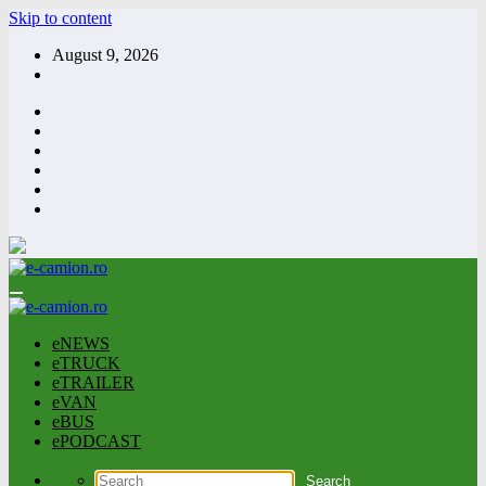
Skip to content
August 9, 2026
eNEWS
eTRUCK
eTRAILER
eVAN
eBUS
ePODCAST