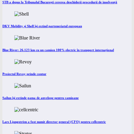
STB a depus la Tribunalul București cererea deschiderii procedurii de insolvență
DKV Mobility și Shell își extind parteneriatul european
Blue River: 26.123 km cu un camion 100% electric în transport internațional
Proiectul Revoy prinde contur
Sailun își extinde gama de anvelope pentru camioane
Lars Ljungström a fost numit director general (CFO) pentru cellcentric