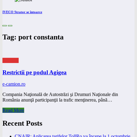
IVECO Strator se întoarce
Tag: port constanta
eNEWS
Restrictii pe podul Agigea
e-camion.ro
Compania Naţională de Autostrăzi şi Drumuri Naţionale din
România anunţă participanţii la trafic menţinerea, până…
Read More
Recent Posts
CNAIR: Aplicarea tarifelor TollRo va începe la 1 octombrie