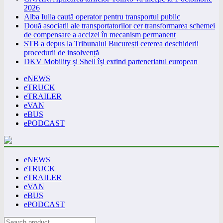
2026
Alba Iulia caută operator pentru transportul public
Două asociații ale transportatorilor cer transformarea schemei
de compensare a accizei în mecanism permanent
STB a depus la Tribunalul București cererea deschiderii
procedurii de insolvență
DKV Mobility și Shell își extind parteneriatul european
eNEWS
eTRUCK
eTRAILER
eVAN
eBUS
ePODCAST
eNEWS
eTRUCK
eTRAILER
eVAN
eBUS
ePODCAST