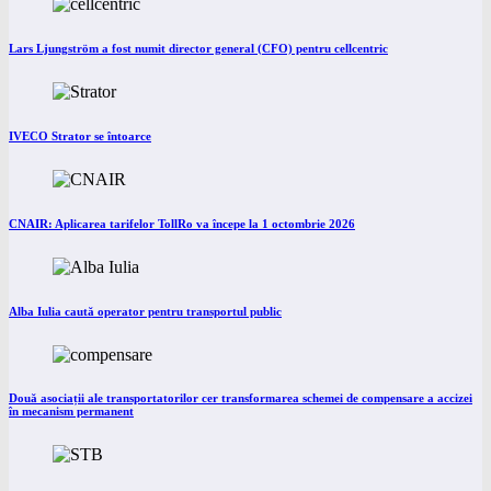
Lars Ljungström a fost numit director general (CFO) pentru cellcentric
IVECO Strator se întoarce
CNAIR: Aplicarea tarifelor TollRo va începe la 1 octombrie 2026
Alba Iulia caută operator pentru transportul public
Două asociații ale transportatorilor cer transformarea schemei de compensare a accizei
în mecanism permanent