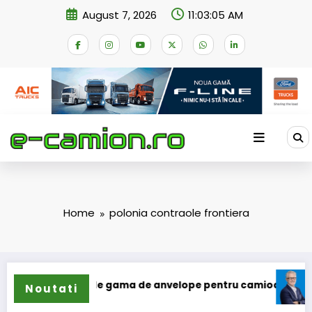
Skip
August 7, 2026
11:03:05 AM
to
content
Home
polonia contraole frontiera
un își extinde gama de anvelope pentru camioane
Lars Lj
Noutati