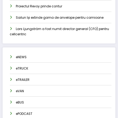
Proiectul Revoy prinde contur
Sailun își extinde gama de anvelope pentru camioane
Lars Ljungström a fost numit director general (CFO) pentru
cellcentric
eNEWS
eTRUCK
eTRAILER
eVAN
eBUS
ePODCAST