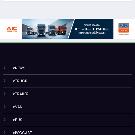
eNEWS
eTRUCK
eTRAILER
eVAN
eBUS
ePODCAST