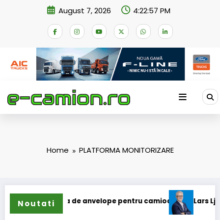
Skip
August 7, 2026
4:22:57 PM
to
content
Home
PLATFORMA MONITORIZARE
i extinde gama de anvelope pentru camioane
Lars Ljungstr
Noutati