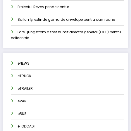
Proiectul Revoy prinde contur
Sailun își extinde gama de anvelope pentru camioane
Lars Ljungström a fost numit director general (CFO) pentru
cellcentric
eNEWS
eTRUCK
eTRAILER
eVAN
eBUS
ePODCAST