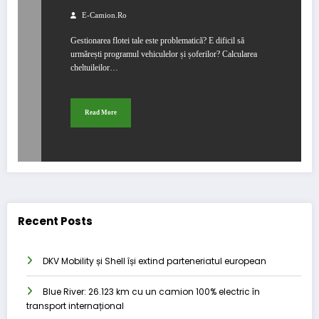
E-Camion.ro
Gestionarea flotei tale este problematică? E dificil să
urmărești programul vehiculelor și șoferilor? Calcularea
cheltuileilor…
Read More
Recent Posts
DKV Mobility și Shell își extind parteneriatul european
Blue River: 26.123 km cu un camion 100% electric în
transport internațional