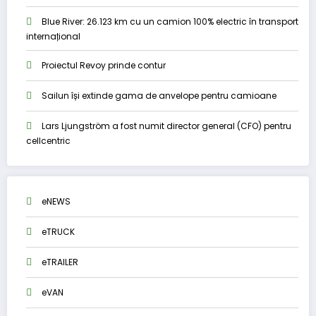
Blue River: 26.123 km cu un camion 100% electric în transport
internațional
Proiectul Revoy prinde contur
Sailun își extinde gama de anvelope pentru camioane
Lars Ljungström a fost numit director general (CFO) pentru
cellcentric
eNEWS
eTRUCK
eTRAILER
eVAN