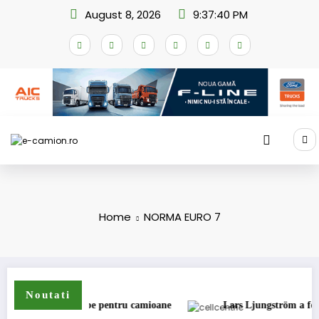
Skip
August 8, 2026
9:37:41 PM
to
content
Home
NORMA EURO 7
Noutati
gama de anvelope pentru camioane
Lars Ljungström a fost numit