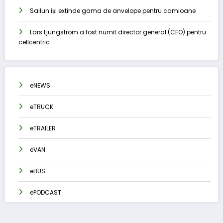
Sailun își extinde gama de anvelope pentru camioane
Lars Ljungström a fost numit director general (CFO) pentru
cellcentric
eNEWS
eTRUCK
eTRAILER
eVAN
eBUS
ePODCAST