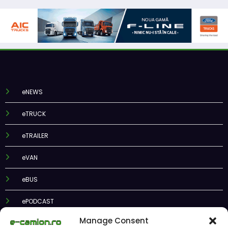
eNEWS
eTRUCK
eTRAILER
eVAN
eBUS
ePODCAST
Manage Consent