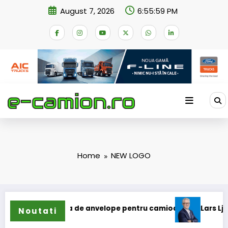
Skip
August 7, 2026
6:55:59 PM
to
content
Home
NEW LOGO
 extinde gama de anvelope pentru camioane
Lars Ljungströ
Noutati