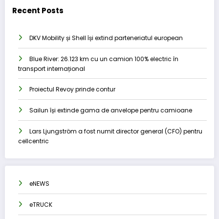
Recent Posts
DKV Mobility și Shell își extind parteneriatul european
Blue River: 26.123 km cu un camion 100% electric în
transport internațional
Proiectul Revoy prinde contur
Sailun își extinde gama de anvelope pentru camioane
Lars Ljungström a fost numit director general (CFO) pentru
cellcentric
eNEWS
eTRUCK