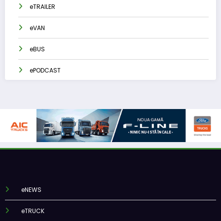
eTRAILER
eVAN
eBUS
ePODCAST
eNEWS
eTRUCK