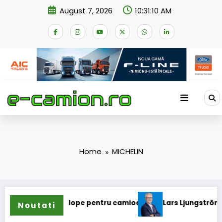
Skip
August 7, 2026
10:31:11 AM
to
content
Home
MICHELIN
 gama de anvelope pentru camioane
Lars Ljungström a fost 
Noutati