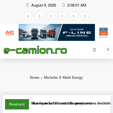
Skip
August 9, 2026
2:08:01 AM
to
content
Home
Michelin X Multi Energy
hemei de compensare a accizei în mecanism permanent
STB a depus la Tribunalul București cererea deschiderii proced
Noutati