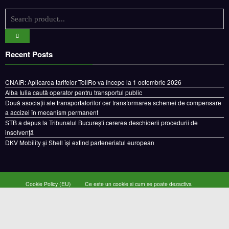
Recent Posts
CNAIR: Aplicarea tarifelor TollRo va începe la 1 octombrie 2026
Alba Iulia caută operator pentru transportul public
Două asociații ale transportatorilor cer transformarea schemei de compensare
a accizei în mecanism permanent
STB a depus la Tribunalul București cererea deschiderii procedurii de
insolvență
DKV Mobility și Shell își extind parteneriatul european
Cookie Policy (EU)
Ce este un cookie si cum se poate dezactiva
Politica de confidentialitate
Despre noi
Copyright © 2024 by E-CAMION.RO MEDIA Toate drepturile sunt rezervate |
Powered By
SpiceThemes