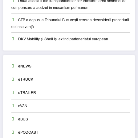
Două asociații ale transportatorilor cer transformarea schemei de
compensare a accizei în mecanism permanent
STB a depus la Tribunalul București cererea deschiderii procedurii
de insolvență
DKV Mobility și Shell își extind parteneriatul european
eNEWS
eTRUCK
eTRAILER
eVAN
eBUS
ePODCAST