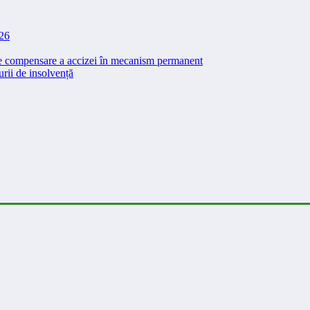
026
 de compensare a accizei în mecanism permanent
rii de insolvență