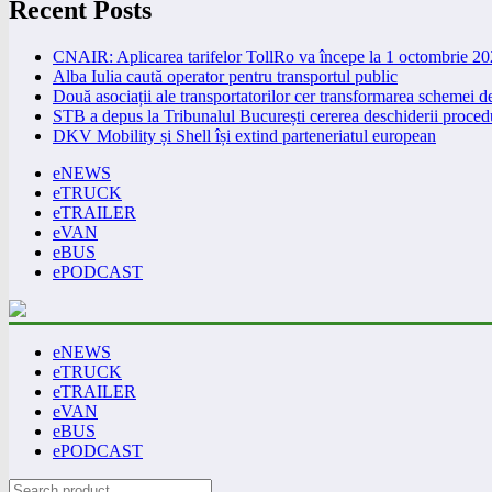
Recent Posts
CNAIR: Aplicarea tarifelor TollRo va începe la 1 octombrie 2
Alba Iulia caută operator pentru transportul public
Două asociații ale transportatorilor cer transformarea schemei
STB a depus la Tribunalul București cererea deschiderii procedu
DKV Mobility și Shell își extind parteneriatul european
eNEWS
eTRUCK
eTRAILER
eVAN
eBUS
ePODCAST
eNEWS
eTRUCK
eTRAILER
eVAN
eBUS
ePODCAST