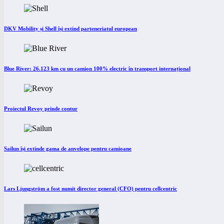
DKV Mobility și Shell își extind parteneriatul european
Blue River: 26.123 km cu un camion 100% electric în transport internațional
Proiectul Revoy prinde contur
Sailun își extinde gama de anvelope pentru camioane
Lars Ljungström a fost numit director general (CFO) pentru cellcentric