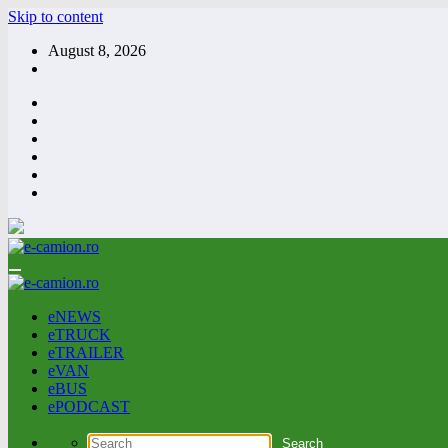
Skip to content
August 8, 2026
eNEWS
eTRUCK
eTRAILER
eVAN
eBUS
ePODCAST