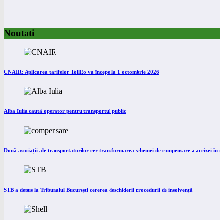
Noutati
CNAIR: Aplicarea tarifelor TollRo va începe la 1 octombrie 2026
Alba Iulia caută operator pentru transportul public
Două asociații ale transportatorilor cer transformarea schemei de compensare a accizei î
STB a depus la Tribunalul București cererea deschiderii procedurii de insolvență