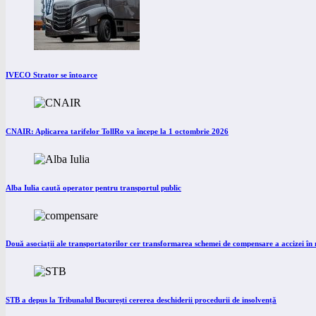
IVECO Strator se întoarce
CNAIR: Aplicarea tarifelor TollRo va începe la 1 octombrie 2026
Alba Iulia caută operator pentru transportul public
Două asociații ale transportatorilor cer transformarea schemei de compensare a accizei î
STB a depus la Tribunalul București cererea deschiderii procedurii de insolvență