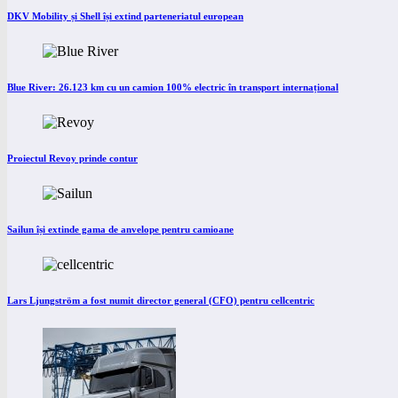
DKV Mobility și Shell își extind parteneriatul european
Blue River: 26.123 km cu un camion 100% electric în transport internațional
Proiectul Revoy prinde contur
Sailun își extinde gama de anvelope pentru camioane
Lars Ljungström a fost numit director general (CFO) pentru cellcentric