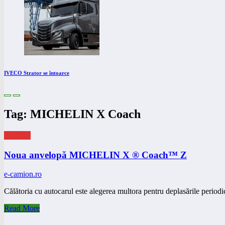
IVECO Strator se întoarce
Tag: MICHELIN X Coach
eNEWS
Noua anvelopă MICHELIN X ® Coach™ Z
e-camion.ro
Călătoria cu autocarul este alegerea multora pentru deplasările period
Read More