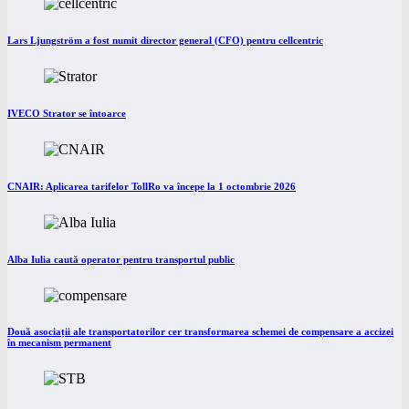
Lars Ljungström a fost numit director general (CFO) pentru cellcentric
IVECO Strator se întoarce
CNAIR: Aplicarea tarifelor TollRo va începe la 1 octombrie 2026
Alba Iulia caută operator pentru transportul public
Două asociații ale transportatorilor cer transformarea schemei de compensare a accizei
în mecanism permanent