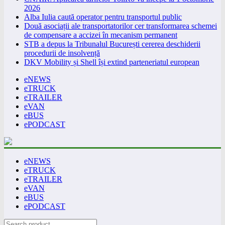
2026
Alba Iulia caută operator pentru transportul public
Două asociații ale transportatorilor cer transformarea schemei
de compensare a accizei în mecanism permanent
STB a depus la Tribunalul București cererea deschiderii
procedurii de insolvență
DKV Mobility și Shell își extind parteneriatul european
eNEWS
eTRUCK
eTRAILER
eVAN
eBUS
ePODCAST
eNEWS
eTRUCK
eTRAILER
eVAN
eBUS
ePODCAST