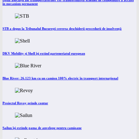
Două asociații ale transportatorilor cer transformarea schemei de compensare a accizei
în mecanism permanent
STB a depus la Tribunalul București cererea deschiderii procedurii de insolvență
DKV Mobility și Shell își extind parteneriatul european
Blue River: 26.123 km cu un camion 100% electric în transport internațional
Proiectul Revoy prinde contur
Sailun își extinde gama de anvelope pentru camioane