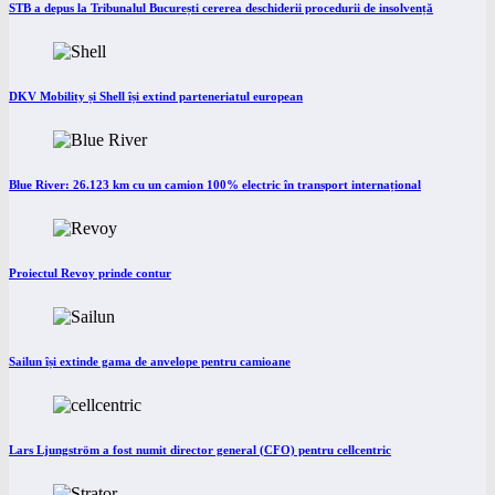
STB a depus la Tribunalul București cererea deschiderii procedurii de insolvență
DKV Mobility și Shell își extind parteneriatul european
Blue River: 26.123 km cu un camion 100% electric în transport internațional
Proiectul Revoy prinde contur
Sailun își extinde gama de anvelope pentru camioane
Lars Ljungström a fost numit director general (CFO) pentru cellcentric