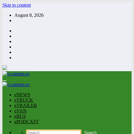
Skip to content
August 8, 2026
eNEWS
eTRUCK
eTRAILER
eVAN
eBUS
ePODCAST