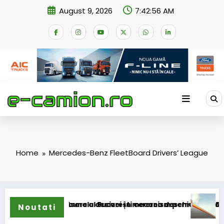
Skip
August 9, 2026
7:42:56 AM
to
content
Home
Mercedes-Benz FleetBoard Drivers’ League
mei de compensare a accizei în mecanism permanent
 depus la Tribunalul București cererea deschiderii procedurii 
DKV Mobil
Noutati