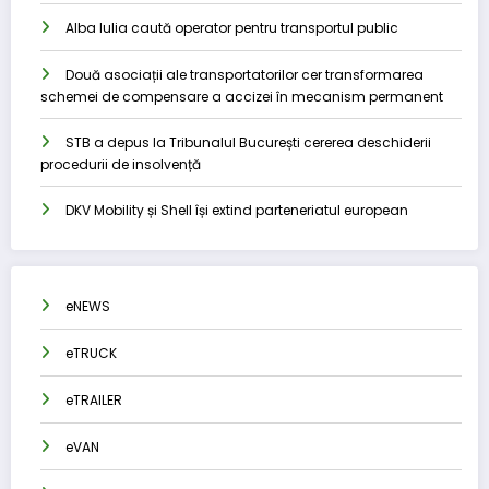
Alba Iulia caută operator pentru transportul public
Două asociații ale transportatorilor cer transformarea
schemei de compensare a accizei în mecanism permanent
STB a depus la Tribunalul București cererea deschiderii
procedurii de insolvență
DKV Mobility și Shell își extind parteneriatul european
eNEWS
eTRUCK
eTRAILER
eVAN