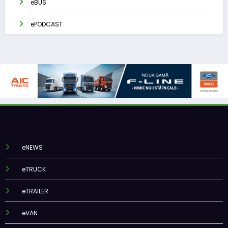
eBUS
ePODCAST
eNEWS
eTRUCK
eTRAILER
eVAN