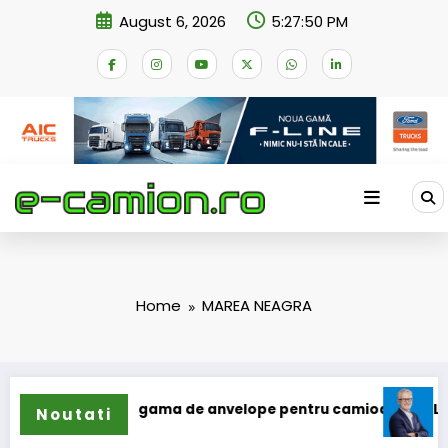
Skip
August 6, 2026
5:27:50 PM
to
content
Home
MAREA NEAGRA
un își extinde gama de anvelope pentru camioane
Lars Lju
Noutati