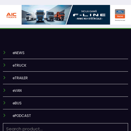
eNEWS
eTRUCK
eTRAILER
eVAN
eBUS
ePODCAST