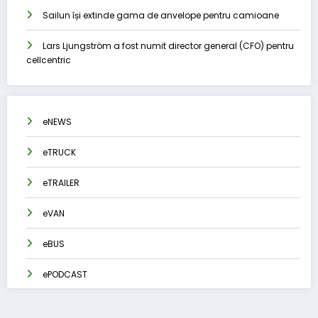
Sailun își extinde gama de anvelope pentru camioane
Lars Ljungström a fost numit director general (CFO) pentru
cellcentric
eNEWS
eTRUCK
eTRAILER
eVAN
eBUS
ePODCAST