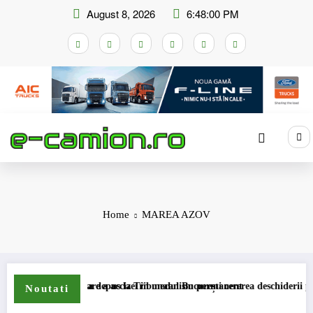
Skip
August 8, 2026
6:48:00 PM
to
content
Home
MAREA AZOV
mei de compensare a accizei în mecanism permanent
STB a depus la Tribunalul București cererea deschiderii proceduri
Noutati