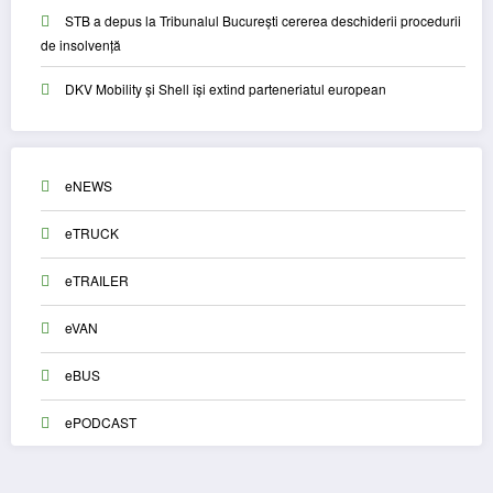
STB a depus la Tribunalul București cererea deschiderii procedurii
de insolvență
DKV Mobility și Shell își extind parteneriatul european
eNEWS
eTRUCK
eTRAILER
eVAN
eBUS
ePODCAST