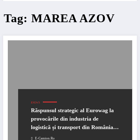
Tag: MAREA AZOV
ENEWS
Răspunsul strategic al Eurowag la
provocările din industria de
logistică și transport din România și
Europa de Est
E-Camion.ro