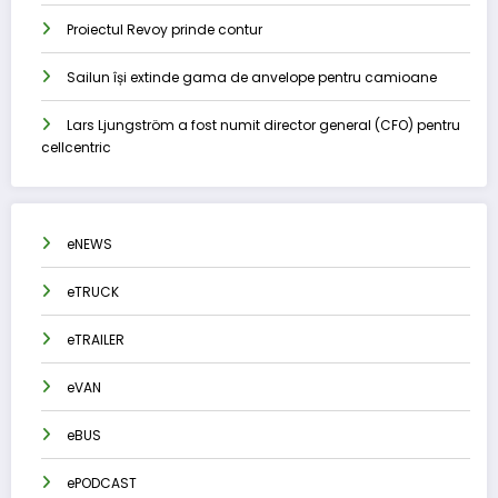
Proiectul Revoy prinde contur
Sailun își extinde gama de anvelope pentru camioane
Lars Ljungström a fost numit director general (CFO) pentru
cellcentric
eNEWS
eTRUCK
eTRAILER
eVAN
eBUS
ePODCAST