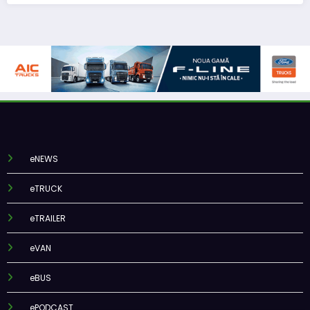
eNEWS
eTRUCK
eTRAILER
eVAN
eBUS
ePODCAST