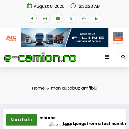
Skip
August 8, 2026
12:30:24 AM
to
content
Home
man autobuz amfibiu
lope pentru camioane
Noutati
Lars Ljungström a fost numit directo