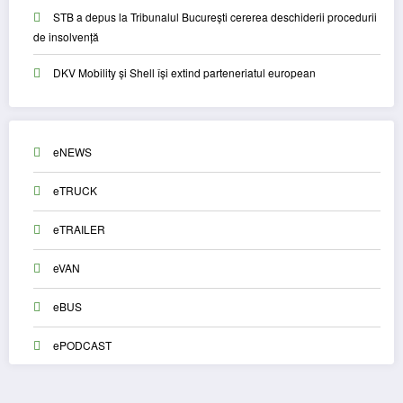
STB a depus la Tribunalul București cererea deschiderii procedurii
de insolvență
DKV Mobility și Shell își extind parteneriatul european
eNEWS
eTRUCK
eTRAILER
eVAN
eBUS
ePODCAST