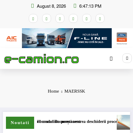
Skip
August 8, 2026
6:47:13 PM
to
content
Home
MAERSSK
nsare a accizei în mecanism permanent
a depus la Tribunalul București cererea deschiderii procedurii de insolve
DKV Mobi
Noutati