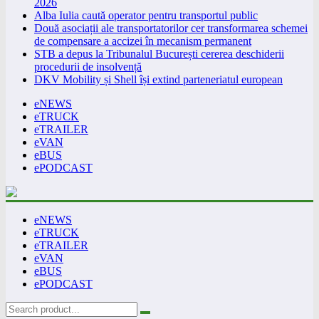
2026
Alba Iulia caută operator pentru transportul public
Două asociații ale transportatorilor cer transformarea schemei
de compensare a accizei în mecanism permanent
STB a depus la Tribunalul București cererea deschiderii
procedurii de insolvență
DKV Mobility și Shell își extind parteneriatul european
eNEWS
eTRUCK
eTRAILER
eVAN
eBUS
ePODCAST
eNEWS
eTRUCK
eTRAILER
eVAN
eBUS
ePODCAST