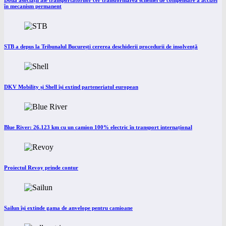
Două asociații ale transportatorilor cer transformarea schemei de compensare a accizei
în mecanism permanent
STB a depus la Tribunalul București cererea deschiderii procedurii de insolvență
DKV Mobility și Shell își extind parteneriatul european
Blue River: 26.123 km cu un camion 100% electric în transport internațional
Proiectul Revoy prinde contur
Sailun își extinde gama de anvelope pentru camioane