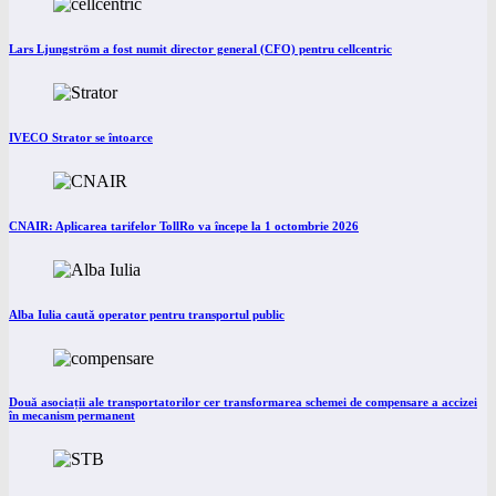
Lars Ljungström a fost numit director general (CFO) pentru cellcentric
IVECO Strator se întoarce
CNAIR: Aplicarea tarifelor TollRo va începe la 1 octombrie 2026
Alba Iulia caută operator pentru transportul public
Două asociații ale transportatorilor cer transformarea schemei de compensare a accizei
în mecanism permanent