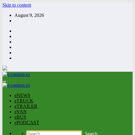
Skip to content
August 9, 2026
eNEWS
eTRUCK
eTRAILER
eVAN
eBUS
ePODCAST