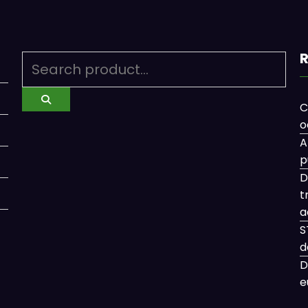
R
C
o
A
p
D
t
a
S
d
D
e