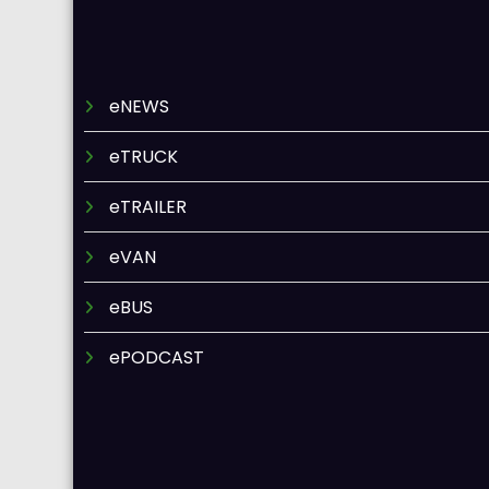
eNEWS
eTRUCK
eTRAILER
eVAN
eBUS
ePODCAST