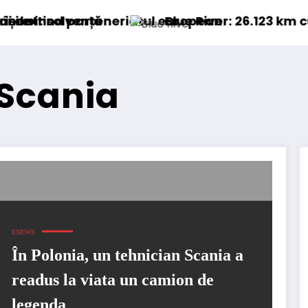
teneriatul european
Blue River: 26.123 km cu un camion 100
 Scania
ENEWS
În Polonia, un tehnician Scania a
readus la viata un camion de
legenda