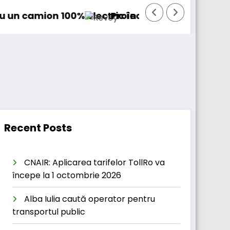
% electric în transport internațional
Proiectul Revoy prinde contur
Sai
Recent Posts
CNAIR: Aplicarea tarifelor TollRo va
începe la 1 octombrie 2026
Alba Iulia caută operator pentru
transportul public