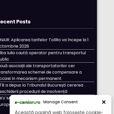
ecent Posts
NAIR: Aplicarea tarifelor TollRo va începe la 1
ctombrie 2026
lba Iulia caută operator pentru transportul
ublic
ouă asociații ale transportatorilor cer
ransformarea schemei de compensare a
ccizei în mecanism permanent
TB a depus la Tribunalul București cererea
eschiderii procedurii de insolvență
KV Mobility și Shell își extind parteneriatul
Manage Consent
uropean
Această pagină web folosește cookie-