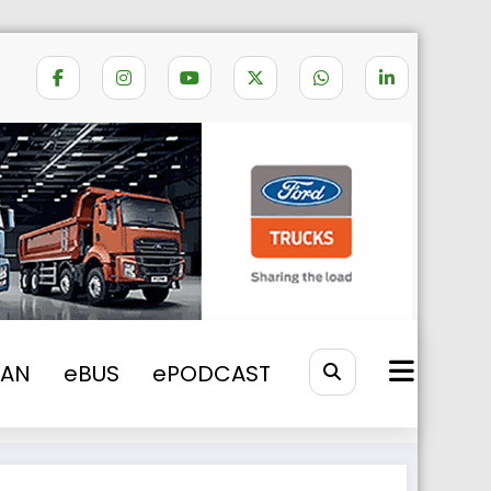
Home
legenda Scania
VAN
eBUS
ePODCAST